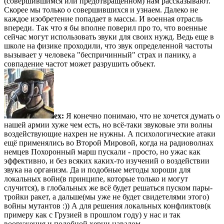
(совершившимся или предотвращенном) нам рассказывают.
Скорее мы только о совершившихся и узнаем. Далеко не
каждое изобретение попадает в массы. И военная отрасль
впереди. Так что я бы вполне поверил про то, что военные
сейчас могут использовать звуки для своих нужд. Ведь еще в
школе на физике проходили, что звук определенной частоты
вызывает у человека "беспричинный" страх и панику, а
совпадение частот может разрушить объект.
ex:
Я конечно понимаю, что не хочется думать о
нашей армии хуже чем есть, но всё-таки звуковые эти волны
воздействующие нахрен не нужны. А психологические атаки
ещё применялись во Второй Мировой, когда на радиоволнах
немцев Похоронный марш пускали - просто, но ужас как
эффективно, и без всяких каких-то изучений о воздействии
звука на организм. Да и подобные методы хороши для
локальных войн(в принципе, которые только и могут
случится), в глобальных же всё будет решаться пуском пары-
тройки ракет, а дальше(мы уже не будет свидетелями этого)
войны мутантов :)) А для решения локальных конфликтов(к
примеру как с Грузией в прошлом году) у нас и так
вооружения и подобной херни навалом.