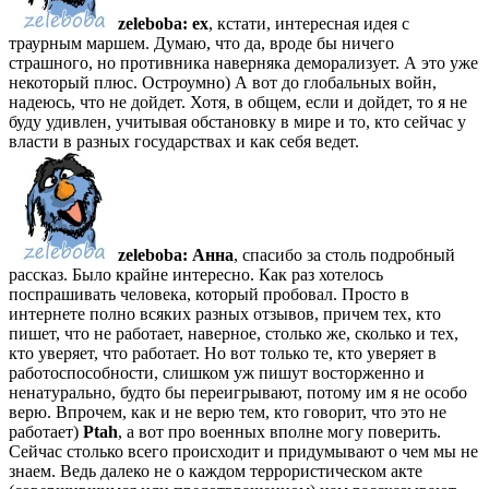
zeleboba:
ex
, кстати, интересная идея с
траурным маршем. Думаю, что да, вроде бы ничего
страшного, но противника наверняка деморализует. А это уже
некоторый плюс. Остроумно) А вот до глобальных войн,
надеюсь, что не дойдет. Хотя, в общем, если и дойдет, то я не
буду удивлен, учитывая обстановку в мире и то, кто сейчас у
власти в разных государствах и как себя ведет.
zeleboba:
Анна
, спасибо за столь подробный
рассказ. Было крайне интересно. Как раз хотелось
поспрашивать человека, который пробовал. Просто в
интернете полно всяких разных отзывов, причем тех, кто
пишет, что не работает, наверное, столько же, сколько и тех,
кто уверяет, что работает. Но вот только те, кто уверяет в
работоспособности, слишком уж пишут восторженно и
ненатурально, будто бы переигрывают, потому им я не особо
верю. Впрочем, как и не верю тем, кто говорит, что это не
работает)
Ptah
, а вот про военных вполне могу поверить.
Сейчас столько всего происходит и придумывают о чем мы не
знаем. Ведь далеко не о каждом террористическом акте