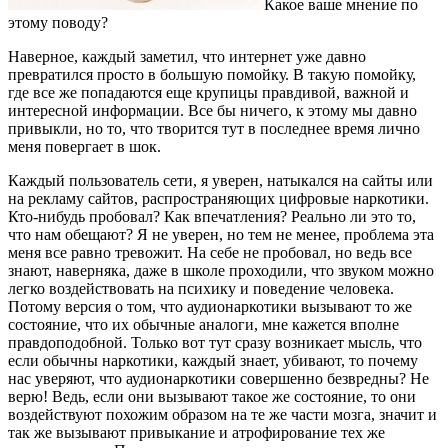
Какое ваше мнение по
этому поводу?
Наверное, каждый заметил, что интернет уже давно
превратился просто в большую помойку. В такую помойку,
где все же попадаются еще крупицы правдивой, важной и
интересной информации. Все бы ничего, к этому мы давно
привыкли, но то, что творится тут в последнее время лично
меня повергает в шок.
Каждый пользователь сети, я уверен, натыкался на сайты или
на рекламу сайтов, распространяющих цифровые наркотики.
Кто-нибудь пробовал? Как впечатления? Реально ли это то,
что нам обещают? Я не уверен, но тем не менее, проблема эта
меня все равно тревожит. На себе не пробовал, но ведь все
знают, наверняка, даже в школе проходили, что звуком можно
легко воздействовать на психику и поведение человека.
Потому версия о том, что аудионаркотики вызывают то же
состояние, что их обычные аналоги, мне кажется вполне
правдоподобной. Только вот тут сразу возникает мысль, что
если обычны наркотики, каждый знает, убивают, то почему
нас уверяют, что аудионаркотики совершенно безвредны? Не
верю! Ведь, если они вызывают такое же состояние, то они
воздействуют похожим образом на те же части мозга, значит и
так же вызывают привыкание и атрофирование тех же