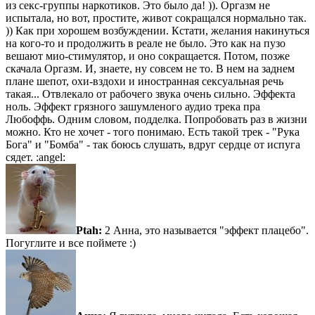
из секс-группы наркотиков. Это было да! )). Оргазм не
испытала, но вот, простите, живот сокращался нормально так.
)) Как при хорошем возбуждении. Кстати, желания накинуться
на кого-то и продолжить в реале не было. Это как на пузо
вешают мио-стимулятор, и оно сокращается. Потом, позже
скачала Оргазм. И, знаете, ну совсем не то. В нем на заднем
плане шепот, охи-вздохи и иностранная сексуальная речь
такая... Отвлекало от рабочего звука очень сильно. Эффекта
ноль. Эффект грязного зашумленого аудио трека пра
Любоффь. Одним словом, подделка. Попробовать раз в жизни
можно. Кто не хочет - того понимаю. Есть такой трек - "Рука
Бога" и "Бомба" - так боюсь слушать, вдруг сердце от испуга
сядет. :angel:
Ptah:
2 Анна, это называется "эффект плацебо".
Погуглите и все поймете :)