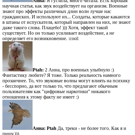
Анна:
Я гуглила, много читала. Есть хорошая
научная статья, как звук воздействует на организм. Военные
знают про эффекты различных длин волн лучше нас
гражданских. И используют их... Солдаты, которые какаются
в штаны от испускателя, который направлен на них, не знают
даже такого слова. Плацебо! ))) Хотя, эффект такой
существует. Но он только усиливает воздействие, а не
определяет его возникновение. :cool:
Ptah:
2 Анна, про военных улыбнуло :)
Фантастику любите? Я тоже. Только реальность намного
прозаичнее. То, что звуковые волны могут влиять на психику
- бесспорно, да вот только то, что предлагают обычным
пользователям как "цифровые наркотики" никакого
отношения к этому факту не имеет :)
Анна:
Ptah
Да, треки - не более того. Как я и
пишу.)))