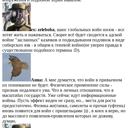
ex:
zeleboba
, шанс глобальных войн низок - все
хотят жить и наживаться. Скорее всё будет сводится к адской
войне "засланных" казачков и подкидывания подлянок в виде
сибирских язв - в общем к теневой войне(не уверен правда в
существовании подобного термина :D).
Анна:
А мне думается, что войн в привычном
их понимании не будет. Физическое применение силы -
признак недалекого ума. Что в личных отношения, что в
масштабах государств. Уже сейчас идут информационные
войны. Пусть эффект виден не сразу, но... места для роста
предостаточно. Физика же(танки, самолеты и прочая туфтень)
вновь появится для войн с пришельцами ))) , в коих я верю, но
до массового появления-проявления которых не доживу,
думаю.