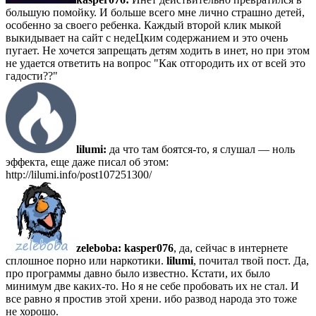
большую помойку. И больше всего мне лично страшно детей,
особенно за своего ребенка. Каждый второй клик мыкой
выкидывает на сайт с недеЦким содержанием и это очень
пугает. Не хочется запрещать детям ходить в инет, но при этом
не удается ответить на вопрос "Как отгородить их от всей это
гадости??"
lilumi:
да что там боятся-то, я слушал — ноль
эффекта, еще даже писал об этом:
http://lilumi.info/post107251300/
zeleboba:
kasper076
, да, сейчас в интернете
сплошное порно или наркотики.
lilumi
, почитал твой пост. Да,
про программы давно было известно. Кстати, их было
минимум две каких-то. Но я не себе пробовать их не стал. И
все равно я простив этой хрени. ибо развод народа это тоже
не хорошо.