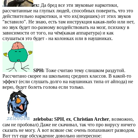
ex:
Да бред все эти звуковые наркотики,
рассчитанные на глупых людей, способных поверить, что это
действительно наркотики, и что их(людишек) от этих звуков
"вставило". Не знаю, есть там инструкция какая-либо или нет,
но звук будет по-разному воздействовать на мозг, психику в
зависимости от того, на чём(какая аппаратура) и как
слушаться это будет - на колонках или в наушниках.
SPH:
Тоже считаю тему слишком раздутой.
Рассчитано скорее на школьниц средних классов. В какой-то
эффект (если слушать долго на наушниках типа от айпода) не
верю, будет болеть голова если только.
zeleboba:
SPH
,
ex
,
Christian Archer
, возможно,
сам не пробовал) Даже не скачивал, так что про вирусу ничего
сказать не могу. А вот всякие смс очень попахивают разводом.
Вот тут еще обсуждение довольно интересное: