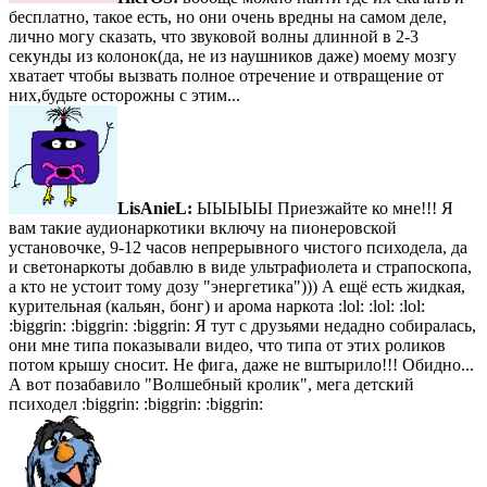
бесплатно, такое есть, но они очень вредны на самом деле,
лично могу сказать, что звуковой волны длинной в 2-3
секунды из колонок(да, не из наушников даже) моему мозгу
хватает чтобы вызвать полное отречение и отвращение от
них,будьте осторожны с этим...
LisAnieL:
ЫЫЫЫЫ Приезжайте ко мне!!! Я
вам такие аудионаркотики включу на пионеровской
установочке, 9-12 часов непрерывного чистого психодела, да
и светонаркоты добавлю в виде ультрафиолета и страпоскопа,
а кто не устоит тому дозу "энергетика"))) А ещё есть жидкая,
курительная (кальян, бонг) и арома наркота :lol: :lol: :lol:
:biggrin: :biggrin: :biggrin: Я тут с друзьями недадно собиралась,
они мне типа показывали видео, что типа от этих роликов
потом крышу сносит. Не фига, даже не вштырило!!! Обидно...
А вот позабавило "Волшебный кролик", мега детский
психодел :biggrin: :biggrin: :biggrin: