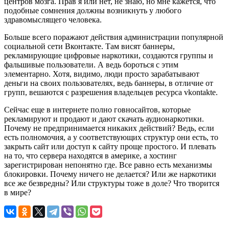
центров мозга. Прав я или нет, не знаю, но мне кажется, что
подобные сомнения должны возникнуть у любого
здравомыслящего человека.
Больше всего поражают действия администрации популярной
социальной сети Вконтакте. Там висят баннеры,
рекламирующие цифровые наркотики, создаются группы и
фальшивые пользователи. А ведь бороться с этим
элементарно. Хотя, видимо, люди просто зарабатывают
деньги на своих пользователях, ведь баннеры, в отличие от
групп, вешаются с разрешения владельцев ресурса vkontakte.
Сейчас еще в интернете полно говносайтов, которые
рекламируют и продают и дают скачать аудионаркотики.
Почему не предпринимается никаких действий? Ведь, если
есть полномочия, а у соответствующих структур они есть, то
закрыть сайт или доступ к сайту проще простого. И плевать
на то, что сервера находятся в америке, а хостинг
зарегистрирован непонятно где. Все равно есть механизмы
блокировки. Почему ничего не делается? Или же наркотики
все же безвредны? Или структуры тоже в доле? Что творится
в мире?