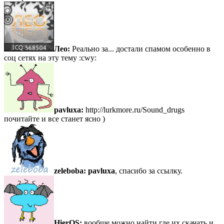
Лео:
Реально за... достали спамом особенно в
соц сетях на эту тему :cwy:
pavluxa:
http://lurkmore.ru/Sound_drugs
почитайте и все станет ясно )
zeleboba:
pavluxa
, спасибо за ссылку.
HierOS:
вообще можно найти где их скачать и