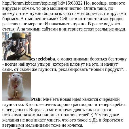
http://forum.ixbt.com/topic.cgi?id=15:63322 Но, вообще, если это
вирусы и обман, то оно мошенничество. Опять таки, по-
моему с этим нужно бороться. Со спамом боремся, с вирусами
боремся. А с мошенниками? Сейчас в интернете итак уродов
развелось не мерено. И наказывать нужно. В реале ведь это
статья. А за такими сайтами в интернете стоят реальные люди.
ex:
zeleboba
, с мошенниками бороться без толку
- всегда найдутся упыри, которые клюнут на это, и начнут
сами, от своей же глупости, рекламировать "новый продукт"...
Ptah:
Мне эта новая идея кажется очередной
глупостью. Кто-то ее очень хорошо распиарил и теперь гребет
с нее деньги. Вирусы, смс и прочая дрянь так и льются
потоками на компы наивных пользователей :) У меня даже
желания не возникает узнать, что это такое :) Да и бороться с
ветряными мельницами тоже не хочется.