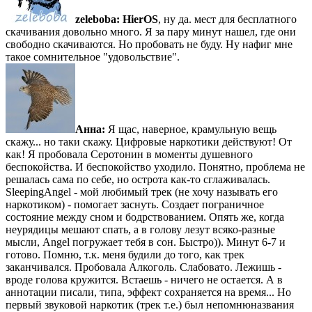
zeleboba:
HierOS
, ну да. мест для бесплатного
скачивания довольно много. Я за пару минут нашел, где они
свободно скачиваются. Но пробовать не буду. Ну нафиг мне
такое сомнительное "удовольствие".
Анна:
Я щас, наверное, крамульную вещь
скажу... но таки скажу. Цифровые наркотики действуют! От
как! Я пробовала Серотонин в моменты душевного
беспокойства. И беспокойство уходило. Понятно, проблема не
решалась сама по себе, но острота как-то сглаживалась.
SleepingAngel - мой любимый трек (не хочу называть его
наркотиком) - помогает заснуть. Создает пограничное
состояние между сном и бодрствованием. Опять же, когда
неурядицы мешают спать, а в голову лезут всяко-разные
мысли, Angel погружает тебя в сон. Быстро)). Минут 6-7 и
готово. Помню, т.к. меня будили до того, как трек
заканчивался. Пробовала Алкоголь. Слабовато. Лежишь -
вроде голова кружится. Встаешь - ничего не остается. А в
аннотации писали, типа, эффект сохраняется на время... Но
первый звуковой наркотик (трек т.е.) был непомнюназвания