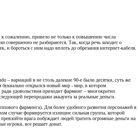
 к сожалению, привело не только к повышению числа
и совершенно не разбираются. Так, когда речь заходит о
, и бороться с ним надо вплоть до обрезания интернет-кабеля.
o – вариаций в не столь далекие 90-е были десятки, суть же
м буквально открылся новый мир - мир, в котором
 ради удовольствия приходит фарминг – многократно
следующей перепродажи аккаунта за реальные деньги.
пового фарминга). Для более удобного развития персонажей в
вном случае формируется излишне сильная группа, которой
 превзойти врага побуждает людей тратить огромные деньги на
ые игроки, все решает донат.