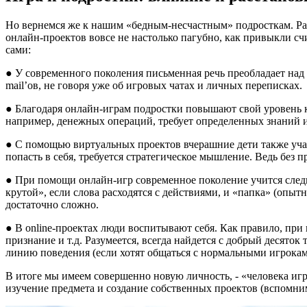
Но вернемся же к нашим «бедным-несчастным» подросткам. Разу
онлайн-проектов вовсе не настолько пагубно, как привыкли с
сами:
● У современного поколения письменная речь преобладает над у
mail’ов, не говоря уже об игровых чатах и личных переписках.
● Благодаря онлайн-играм подростки повышают свой уровень ко
например, денежных операций, требует определенных знаний 
● С помощью виртуальных проектов вчерашние дети также учатся
попасть в себя, требуется стратегическое мышление. Ведь без п
● При помощи онлайн-игр современное поколение учится следить
крутой», если слова расходятся с действиями, и «папка» (опыт
достаточно сложно.
● В online-проектах люди воспитывают себя. Как правило, при
признание и т.д. Разумеется, всегда найдется с добрый десято
линию поведения (если хотят общаться с нормальными игрокам
В итоге мы имеем совершенно новую личность, - «человека игр
изучение предмета и создание собственных проектов (вспомним