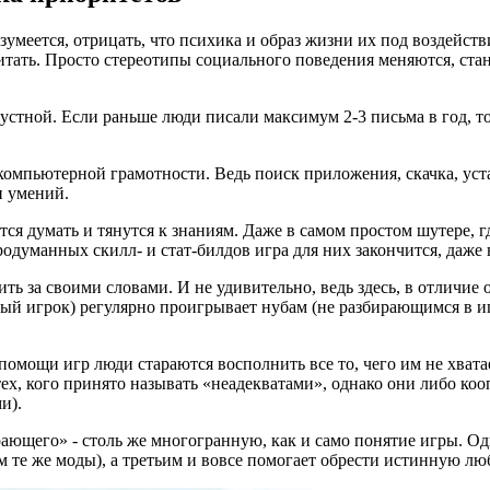
меется, отрицать, что психика и образ жизни их под воздейств
читать. Просто стереотипы социального поведения меняются, ст
стной. Если раньше люди писали максимум 2-3 письма в год, то 
мпьютерной грамотности. Ведь поиск приложения, скачка, устан
и умений.
 думать и тянутся к знаниям. Даже в самом простом шутере, где,
родуманных скилл- и стат-билдов игра для них закончится, даже 
 за своими словами. И не удивительно, ведь здесь, в отличие от
ный игрок) регулярно проигрывает нубам (не разбирающимся в иг
 помощи игр люди стараются восполнить все то, чего им не хват
к тех, кого принято называть «неадекватами», однако они либо 
и).
ающего» - столь же многогранную, как и само понятие игры. Одн
 те же моды), а третьим и вовсе помогает обрести истинную лю