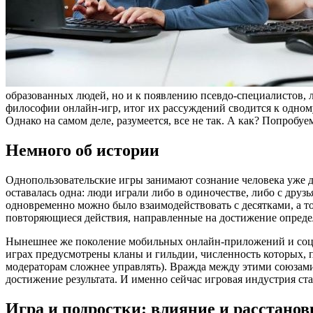
образованных людей, но и к появлению псевдо-специалистов, л
философии онлайн-игр, итог их рассуждений сводится к одному
Однако на самом деле, разумеется, все не так. А как? Попробуем
Немного об истории
Однопользовательские игры занимают сознание человека уже дос
оставалась одна: люди играли либо в одиночестве, либо с друз
одновременно можно было взаимодействовать с десятками, а т
повторяющиеся действия, направленные на достижение определ
Нынешнее же поколение мобильных онлайн-приложений и социа
играх предусмотрены кланы и гильдии, численность которых, п
модераторам сложнее управлять). Вражда между этими союзами
достижение результата. И именно сейчас игровая индустрия ст
Игра и подростки: влияние и расстанов