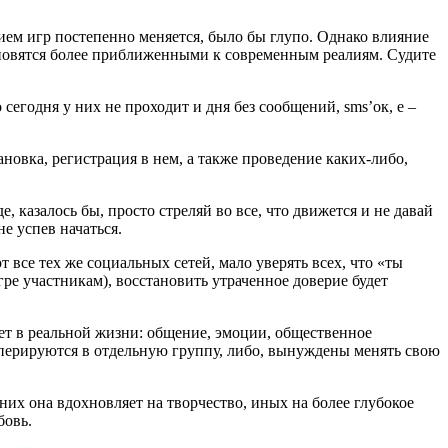
ием игр постепенно меняется, было бы глупо. Однако влияние
ановятся более приближенными к современным реалиям. Судите
сегодня у них не проходит и дня без сообщений, sms’ок, e –
овка, регистрация в нем, а также проведение каких-либо,
 казалось бы, просто стреляй во все, что движется и не давай
не успев начаться.
 все тех же социальных сетей, мало уверять всех, что «ты
ре участникам), восстановить утраченное доверие будет
ает в реальной жизни: общение, эмоции, общественное
кооперируются в отдельную группу, либо, вынуждены менять свою
их она вдохновляет на творчество, иных на более глубокое
бовь.