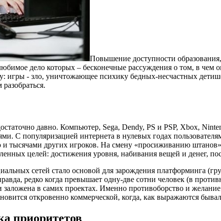
Повышение доступности образования,
юбимое дело которых – бесконечные рассуждения о том, в чем он
: игры - зло, уничтожающее психику бедных-несчастных детишек
 разобраться.
таточно давно. Компьютер, Sega, Dendy, PS и PSP, Xbox, Nintend
ьями. С популяризацией интернета в нулевых годах пользователя
о и тысячами других игроков. На смену «просиживанию штанов»
енных целей: достижения уровня, набивания вещей и денег, по
льных сетей стало основой для зарождения платформинга (груп
равда, редко когда превышает одну-две сотни человек (в проти
 заложена в самих проектах. Именно противоборство и желание
ановится откровенно коммерческой, когда, как выражаются бывал
ка приоритетов