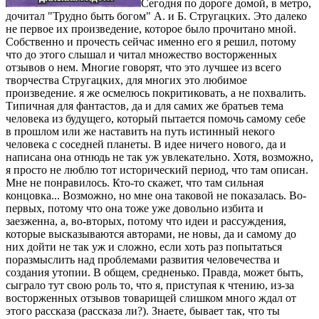
Сегодня по дороге домой, в метро,
дочитал "Трудно быть богом" А. и Б. Стругацких. Это далеко
не первое их произведение, которое было прочитано мной.
Собственно и прочесть сейчас именно его я решил, потому
что до этого слышал и читал множество восторженных
отзывов о нем. Многие говорят, что это лучшее из всего
творчества Стругацких, для многих это любимое
произведение. я же осмелюсь покритиковать, а не похвалить.
Типичная для фантастов, да и для самих же братьев тема
человека из будущего, который пытается помочь самому себе
в прошлом или же наставить на путь истинный некого
человека с соседней планеты. В идее ничего нового, да и
написана она отнюдь не так уж увлекательно. Хотя, возможно,
я просто не люблю тот исторический период, что там описан.
Мне не понравилось. Кто-то скажет, что там сильная
концовка... Возможно, но мне она таковой не показалась. Во-
первых, потому что она тоже уже довольно избита и
заезженна, а, во-вторых, потому что идеи и рассуждения,
которые высказываются авторами, не новы, да и самому до
них дойти не так уж и сложно, если хоть раз попытаться
поразмыслить над проблемами развития человечества и
создания утопии. В общем, средненько. Правда, может быть,
сыграло тут свою роль то, что я, приступая к чтению, из-за
восторженных отзывов товарищей слишком много ждал от
этого рассказа (рассказа ли?). Знаете, бывает так, что ты