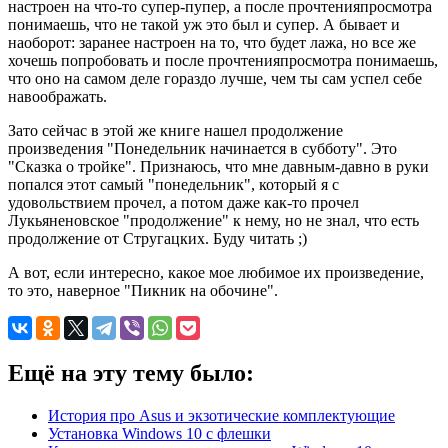
настроен на что-то супер-пупер, а после прочтенияпросмотра
понимаешь, что не такой уж это был и супер. А бывает и
наоборот: заранее настроен на то, что будет лажа, но все же
хочешь попробовать и после прочтенияпросмотра понимаешь,
что оно на самом деле гораздо лучше, чем ты сам успел себе
навоображать.
Зато сейчас в этой же книге нашел продолжение
произведения "Понедельник начинается в субботу". Это
"Сказка о тройке". Признаюсь, что мне давным-давно в руки
попался этот самый "понедельник", который я с
удовольствием прочел, а потом даже как-то прочел
Лукьяненовское "продолжение" к нему, но не знал, что есть
продолжение от Стругацких. Буду читать ;)
А вот, если интересно, какое мое любимое их произведение,
то это, наверное "Пикник на обочине".
Ещё на эту тему было:
История про Asus и экзотические комплектующие
Установка Windows 10 с флешки