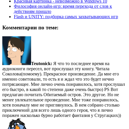
Красивая картинка - невозможно в Windows 10
Философия онлайн-игр: время перехода от слов к
действиям пришло
Flash и UNITY: подборка самых захватывающих игр
Комментарии по теме:
Teutonick:
Я что то последнее время на
аудиокниги пересел, вот прослушал эту книгу. Читала
Соколова(помоему). Прекрасное произведение. Да мне его
именно советовали, то есть я и ждал что это будет нечно
потрясающее. Мне лично очень понравилось, хотя прослушал
его быстро, в какой то степени даже очень быстро) PS Вот
предлагаю почитать Обитаемый остров. Это другое. Но не
менее увлекательное прозведение. Мне тоже понравилось,
хотя поначалу мне не приглянулось. В нем собрано столько
приключений для всего лишь одного героя, что я лично
поражен насколько бурно работает фантазия у Стругацких))