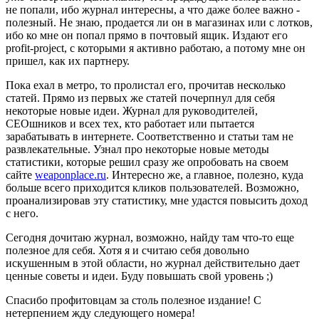
не попали, ибо журнал интересны, а что даже более важно -
полезный. Не знаю, продается ли он в магазинах или с лотков,
ибо ко мне он попал прямо в почтовый ящик. Издают его
profit-project, с которыми я активно работаю, а потому мне он
пришел, как их партнеру.
Пока ехал в метро, то пролистал его, прочитав несколько
статей. Прямо из первых же статей почерпнул для себя
некоторые новые идеи. Журнал для руководителей,
СЕОшников и всех тех, кто работает или пытается
зарабатывать в интернете. Соответственно и статьи там не
развлекательные. Узнал про некоторые новые методы
статистики, которые решил сразу же опробовать на своем
сайте
weaponplace.ru
. Интересно же, а главное, полезно, куда
больше всего приходится кликов пользователей. Возможно,
проанализировав эту статистику, мне удастся повысить доход
с него.
Сегодня дочитаю журнал, возможно, найду там что-то еще
полезное для себя. Хотя я и считаю себя довольно
искушенным в этой области, но журнал действительно дает
ценные советы и идеи. Буду повышать свой уровень ;)
Спасибо профитовцам за столь полезное издание! С
нетерпением жду следующего номера!