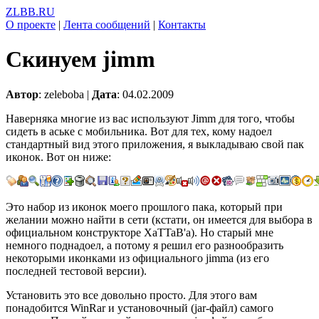
ZLBB.RU
О проекте
|
Лента сообщений
|
Контакты
Скинуем jimm
Автор
: zeleboba |
Дата
: 04.02.2009
Наверняка многие из вас используют Jimm для того, чтобы
сидеть в аське с мобильника. Вот для тех, кому надоел
стандартный вид этого приложения, я выкладываю свой пак
иконок. Вот он ниже:
Это набор из иконок моего прошлого пака, который при
желании можно найти в сети (кстати, он имеется для выбора в
официальном конструкторе XaTTaB'а). Но старый мне
немного поднадоел, а потому я решил его разнообразить
некоторыми иконками из официального jimma (из его
последней тестовой версии).
Установить это все довольно просто. Для этого вам
понадобится WinRar и установочный (jar-файл) самого