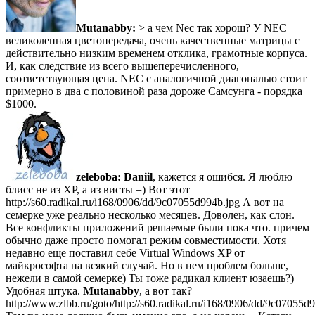
Mutanabby:
> а чем Nec так хорош? У NEC
великолепная цветопередача, очень качественные матрицы с
действительно низким временем отклика, грамотные корпуса.
И, как следствие из всего вышеперечисленного,
соответствующая цена. NEC с аналогичной диагональю стоит
примерно в два с половиной раза дороже Самсунга - порядка
$1000.
zeleboba:
Daniil
, кажется я ошибся. Я люблю
блисс не из XP, а из висты =) Вот этот
http://s60.radikal.ru/i168/0906/dd/9c07055d994b.jpg А вот на
семерке уже реально несколько месяцев. Доволен, как слон.
Все конфликты приложений решаемые были пока что. причем
обычно даже просто помогал режим совместимости. Хотя
недавно еще поставил себе Virtual Windows XP от
майкрософта на всякий случай. Но в нем проблем больше,
нежели в самой семерке) Ты тоже радикал клиент юзаешь?)
Удобная штука.
Mutanabby
, а вот так?
http://www.zlbb.ru/goto/http://s60.radikal.ru/i168/0906/dd/9c07055d