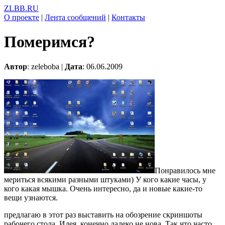
ZLBB.RU
О проекте
|
Лента сообщений
|
Контакты
Померимся?
Автор
: zeleboba |
Дата
: 06.06.2009
Понравилось мне
мериться всякими разными штуками) У кого какие часы, у
кого какая мышка. Очень интересно, да и новые какие-то
вещи узнаются.
предлагаю в этот раз выставить на обозрение скриншоты
рабочего стола. Идея, конечно далеко не нова. Так что часто