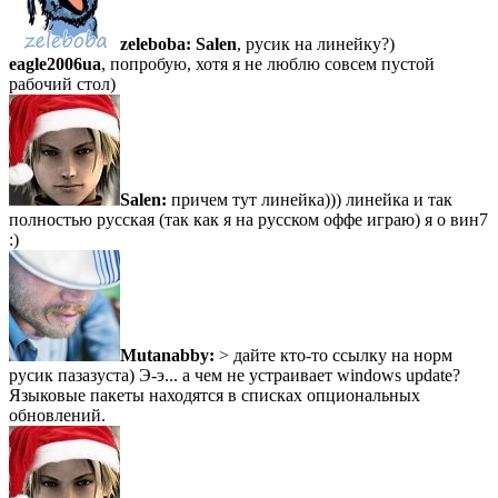
zeleboba:
Salen
, русик на линейку?)
eagle2006ua
, попробую, хотя я не люблю совсем пустой
рабочий стол)
Salen:
причем тут линейка))) линейка и так
полностью русская (так как я на русском оффе играю) я о вин7
:)
Mutanabby:
> дайте кто-то ссылку на норм
русик пазазуста) Э-э... а чем не устраивает windows update?
Языковые пакеты находятся в списках опциональных
обновлений.