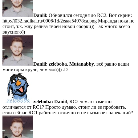
Daniil:
Обновился сегодня до RC2. Вот скрин:
http://i032.radikal.ru/0906/1d/2eaaa54978ca.png Миранда пока не
стоит, т.к. жду релиза твоей новой сборки)) Так много всего
вкусного))
Daniil:
zeleboba
,
Mutanabby
, всё равно ваши
мониторы круче, чем мой))) :D
zeleboba:
Daniil
, RC2 чем-то заметно
отличается от RC1? Просто думаю, стоит ли ее пробовать,
если сейчас RC1 работает отлично и не вызывает нареканий?