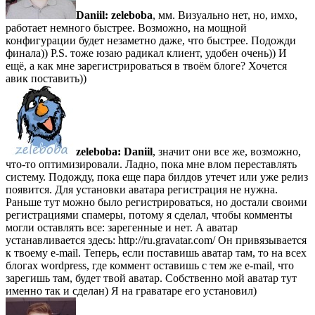
Daniil:
zeleboba
, мм. Визуально нет, но, имхо,
работает немного быстрее. Возможно, на мощной
конфигурации будет незаметно даже, что быстрее. Подожди
финала)) P.S. тоже юзаю радикал клиент, удобен очень)) И
ещё, а как мне зарегистрироваться в твоём блоге? Хочется
авик поставить))
zeleboba:
Daniil
, значит они все же, возможно,
что-то оптимизировали. Ладно, пока мне влом переставлять
систему. Подожду, пока еще пара билдов утечет или уже релиз
появится. Для установки аватара регистрация не нужна.
Раньше тут можно было регистрироваться, но достали своими
регистрациями спамеры, потому я сделал, чтобы комменты
могли оставлять все: зарегенные и нет. А аватар
устанавливается здесь: http://ru.gravatar.com/ Он привязывается
к твоему e-mail. Теперь, если поставишь аватар там, то на всех
блогах wordpress, где коммент оставишь с тем же e-mail, что
зарегишь там, будет твой аватар. Собственно мой аватар тут
именно так и сделан) Я на граватаре его установил)