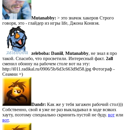
Mutanabby:
> это значок хакеров Строго
говоря, это - глайдер из игры life, Джона Конвэя.
zeleboba:
Daniil
,
Mutanabby
, не знал я про
такой. Спасибо, что просветили. Интересный факт.
2all
сменил обоину на рабочем столе вот на эту:
http://i011.radikal.ru/0906/5b/6d3c663d9d58.jpg Фотограф -
Сеамни =)
Dandr:
Как же у тебя загажен рабочий стол)))
Собственно, свой я уже не раз выкладывал в ходе всяких
хауту, поэтому специально скринить пустой не буду.
вот
или
вот
.