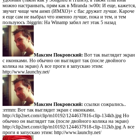
можно настраивать, прям как в Miranda :w00t: И еще, кажется,
звучит чище чем аимп (ИМХО)+ с flac дружит лучше. Кароче
я еще сам не выбрал что именно лучше, пока и тем, и тем
пользуюсь :biggrin: На Winamp забил лет этак 5 назад
Максим Покровский:
Вот так выглядит экран
с иконками.
Но обычно он выглядит так (после двойного
колика на экран)
А все проги я запускаю этим:
http://www.launchy.net/
Максим Покровский:
ссылки сожрались..
:ermm: Вот так выглядит экран с иконками.
http://clip2net.com/clip/m10192/1244637816-clip-134kb.jpg Но
обычно он выглядит так (после двойного колика на экран)
http://clip2net.com/clip/m10192/1244637918-clip-112kb.jpg А все
проги я запускаю этим: http://www.launchy.net/