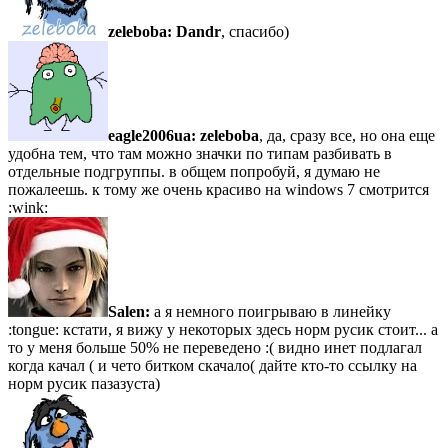
zeleboba:
Dandr
, спасибо)
eagle2006ua:
zeleboba
, да, сразу все, но она еще
удобна тем, что там можно значки по типам разбивать в
отдельные подгруппы. в общем попробуй, я думаю не
пожалеешь. к тому же очень красиво на windows 7 смотрится
:wink:
Salen:
а я немного поигрываю в линейку
:tongue: кстати, я вижу у некоторых здесь норм русик стоит... а
то у меня больше 50% не переведено :( видно инет подлагал
когда качал ( и чето битком скачало( дайте кто-то ссылку на
норм русик пазазуста)