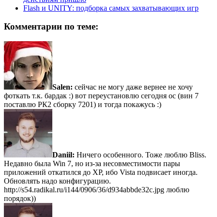
Flash и UNITY: подборка самых захватывающих игр
Комментарии по теме:
Salen:
сейчас не могу даже вернее не хочу
фоткать т.к. бардак :) вот переустановлю сегодня ос (вин 7
поставлю РК2 сборку 7201) и тогда покажусь :)
Daniil:
Ничего особенного. Тоже люблю Bliss.
Недавно была Win 7, но из-за несовместимости пары
приложений откатился до XP, ибо Vista подвисает иногда.
Обновлять надо конфигурацию.
http://s54.radikal.ru/i144/0906/36/d934abbde32c.jpg люблю
порядок))