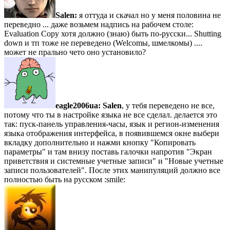
Salen:
я оттуда и скачал но у меня половина не
переведно ... даже возьмем надпись на рабочем столе:
Evaluation Copy хотя должно (знаю) быть по-русски... Shutting
down и тп тоже не переведено (Welcomы, шмелкомы) ....
может не прально чето оно установило?
eagle2006ua:
Salen
, у тебя переведено не все,
потому что ты в настройке языка не все сделал. делается это
так: пуск-панель управления-часы, язык и регион-изменения
языка отображения интерфейса, в появившемся окне выбери
вкладку дополнительно и нажми кнопку "Копировать
параметры" и там внизу поставь галочки напротив "Экран
приветствия и системные учетные записи" и "Новые учетные
записи пользователей". После этих манипуляций должно все
полностью быть на русском :smile: