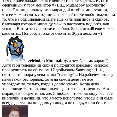
Там по идее должно быть именно это, а не корень... Кстати,
офигенный у тебя монитор =)
Lu1
, Mutanabby абсолютно
прав. Единицы пользуются мирандой в той комплектации,
что ее можно слить с официального сайта. Ее любят именно за
то, что на официальном сайте еще куча плагинов и скинов,
благодаря которым миранду можно настроить под себя, как
угодно. Вот за это я ее тоже и люблю.
Salen
, ncn.dll еще может
косячить... Попробуй тоже отключить. Ждем десктоп =)
zeleboba:
Mutanabby
, а чем Nec так хорош?)
Хотя твой тепершний скрин приходится довольно неплохо
прокручивать на обычном 17 дюймовом Samsung'е.
Lu1
,
смотря что подразумевать под "на виду"... На рабочем столе у
меня такой беспорядок, хотя на самом деле там все
упорядочено, только, когда я делаю что-то. Когда дело
заканчивается, то иконки подчищаются и сортируются. А в
миранде в общем-то так же. Я люблю, чтобы на виду были те
кнопочки и функции, что я часто использую, чтобы они были
всегда доступны по одному клику, а не по двум или более.