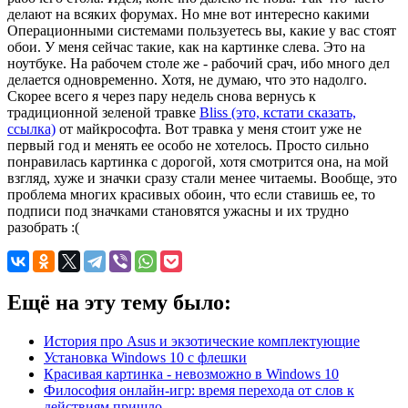
делают на всяких форумах. Но мне вот интересно какими
Операционными системами пользуетесь вы, какие у вас стоят
обои. У меня сейчас такие, как на картинке слева. Это на
ноутбуке. На рабочем столе же - рабочий срач, ибо много дел
делается одновременно. Хотя, не думаю, что это надолго.
Скорее всего я через пару недель снова вернусь к
традиционной зеленой травке
Bliss (это, кстати сказать,
ссылка)
от майкрософта. Вот травка у меня стоит уже не
первый год и менять ее особо не хотелось. Просто сильно
понравилась картинка с дорогой, хотя смотрится она, на мой
взгляд, хуже и значки сразу стали менее читаемы. Вообще, это
проблема многих красивых обоин, что если ставишь ее, то
подписи под значками становятся ужасны и их трудно
разобрать :(
Ещё на эту тему было:
История про Asus и экзотические комплектующие
Установка Windows 10 с флешки
Красивая картинка - невозможно в Windows 10
Философия онлайн-игр: время перехода от слов к
действиям пришло