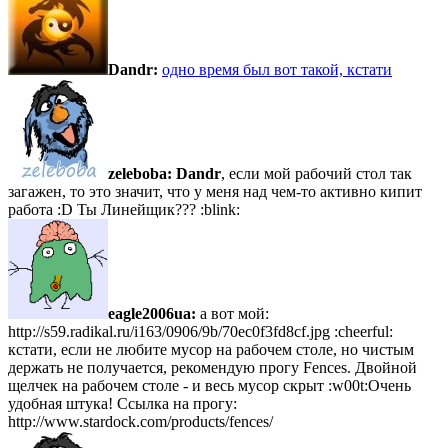
Dandr:
одно время был вот такой, кстати
zeleboba:
Dandr
, если мой рабочий стол так
загажен, то это значит, что у меня над чем-то активно кипит
работа :D Ты Линейщик??? :blink:
eagle2006ua:
а вот мой:
http://s59.radikal.ru/i163/0906/9b/70ec0f3fd8cf.jpg :cheerful:
кстати, если не любите мусор на рабочем столе, но чистым
держать не получается, рекомендую прогу Fences. Двойной
щелчек на рабочем столе - и весь мусор скрыт :w00t:Очень
удобная штука! Ссылка на прогу:
http://www.stardock.com/products/fences/