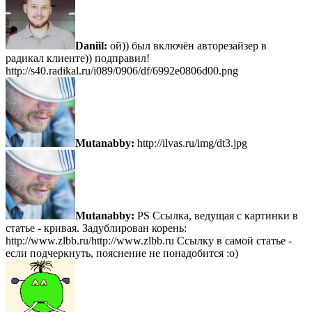
Daniil:
ой)) был включён авторезайзер в
радикал клиенте)) подправил!
http://s40.radikal.ru/i089/0906/df/6992e0806d00.png
Mutanabby:
http://ilvas.ru/img/dt3.jpg
Mutanabby:
PS Ссылка, ведущая с картинки в
статье - кривая. Задублирован корень:
http://www.zlbb.ru/http://www.zlbb.ru Ссылку в самой статье -
если подчеркнуть, пояснение не понадобится :о)