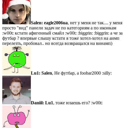
Salen:
eagle2006ua
, нет у меня не так.... у меня
просто "вид" панели задач не по категориям а по иконкам
:w00t: кстати афигенный смайл :w00t: :biggrin: :biggrin: а че за
футбар ? впервые слышу кстати я тоже хотел-хотел на аимп
перелезть, пробовал.. но всегда возвращался на винамп)
Lu1:
Salen
, Hе футбар, а foobar2000 :silly:
Daniil:
Lu1
, тоже юзаешь его? :w00t: