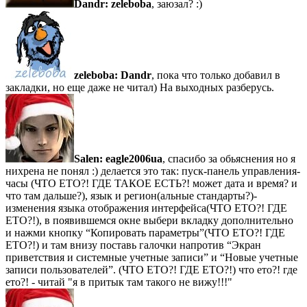
Dandr:
zeleboba
, заюзал? :)
zeleboba:
Dandr
, пока что только добавил в
закладки, но еще даже не читал) На выходных разберусь.
Salen:
eagle2006ua
, спасибо за обьяснения но я
нихрена не понял :) делается это так: пуск-панель управления-
часы (ЧТО ЕТО?! ГДЕ ТАКОЕ ЕСТЬ?! может дата и время? и
что там дальше?), язык и регион(альные стандарты?)-
изменения языка отображения интерфейса(ЧТО ЕТО?! ГДЕ
ЕТО?!), в появившемся окне выбери вкладку дополнительно
и нажми кнопку “Копировать параметры”(ЧТО ЕТО?! ГДЕ
ЕТО?!) и там внизу поставь галочки напротив “Экран
приветствия и системные учетные записи” и “Новые учетные
записи пользователей”. (ЧТО ЕТО?! ГДЕ ЕТО?!) что ето?! где
ето?! - читай "я в притык там такого не вижу!!!"