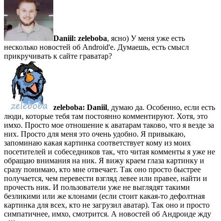
Daniil:
zeleboba
, ясно) У меня уже есть
несколько новостей об Android'е. Думаешь, есть смысл
прикручивать к сайте граватар?
zeleboba:
Daniil
, думаю да. Особенно, если есть
люди, которые тебя там постоянно комментируют. Хотя, это
имхо. Просто мое отношение к аватарам таково, что я везде за
них. Просто для меня это очень удобно. Я привыкаю,
запоминаю какая картинка соответствует кому из моих
посетителей и собеседников так, что читая комменты я уже не
обращаю внимания на ник. Я вижу краем глаза картинку и
сразу понимаю, кто мне отвечает. Так оно просто быстрее
получается, чем перевести взгляд левее или правее, найти и
прочесть ник. И пользователи уже не выглядят такими
безликими или же клонами (если стоит какая-то дефолтная
картинка для всех, кто не загрузил аватар). Так оно и просто
симпатичнее, имхо, смотрится. А новостей об Андроиде жду