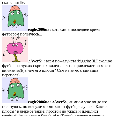
скачал :smile:
eagle2006ua:
хотя сам в последнее время
футбаром пользуюсь...
.:AverS:.:
всем пожалуйста :biggrin: ЗЫ сколько
футбар на чужих скринах видел - чет не привлекает он моего
внимания((( в чем его плюсы? Сам на аимс с винампа
переполз)
eagle2006ua:
.:AverS:.
, аимпом уже оч долго
пользуюсь, но вот уже месяц как чз футбар слушаю. Какие
плюсы? наверное такие: простой до ужаса и плейлист
удобный (такой как у Songbird и iTunes), а также плагины