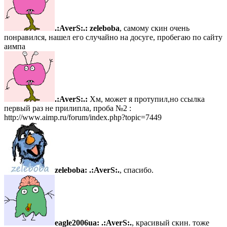
.:AverS:.:
zeleboba
, самому скин очень
понравился, нашел его случайно на досуге, пробегаю по сайту
аимпа
.:AverS:.:
Хм, может я протупил,но ссылка
первый раз не прилипла, проба №2 :
http://www.aimp.ru/forum/index.php?topic=7449
zeleboba:
.:AverS:.
, спасибо.
eagle2006ua:
.:AverS:.
, красивый скин. тоже