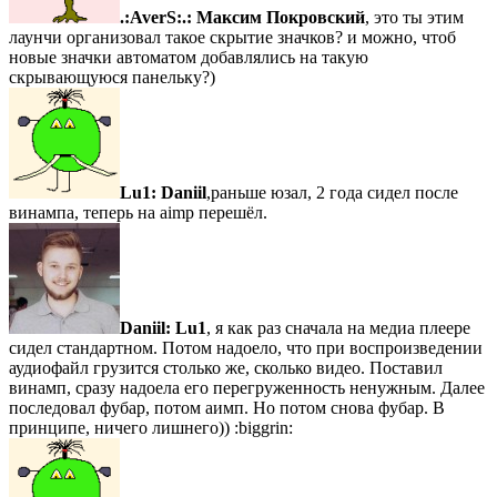
.:AverS:.:
Максим Покровский
, это ты этим
лаунчи организовал такое скрытие значков? и можно, чтоб
новые значки автоматом добавлялись на такую
скрывающуюся панельку?)
Lu1:
Daniil
,раньше юзал, 2 года сидел после
винампа, теперь на aimp перешёл.
Daniil:
Lu1
, я как раз сначала на медиа плеере
сидел стандартном. Потом надоело, что при воспроизведении
аудиофайл грузится столько же, сколько видео. Поставил
винамп, сразу надоела его перегруженность ненужным. Далее
последовал фубар, потом аимп. Но потом снова фубар. В
принципе, ничего лишнего)) :biggrin: