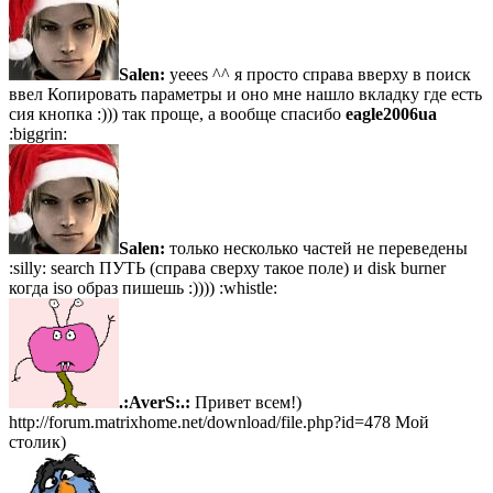
Salen:
yeees ^^ я просто справа вверху в поиск
ввел Копировать параметры и оно мне нашло вкладку где есть
сия кнопка :))) так проще, а вообще спасибо
eagle2006ua
:biggrin:
Salen:
только несколько частей не переведены
:silly: search ПУТЬ (справа сверху такое поле) и disk burner
когда iso образ пишешь :)))) :whistle:
.:AverS:.:
Привет всем!)
http://forum.matrixhome.net/download/file.php?id=478 Мой
столик)