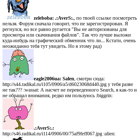
zeleboba:
.:AverS:.
, по твоей ссылке посмотреть
нельзя. Форум сначала говорит, что не зарегистрирован. Я
регнулся, но все равно ругается "Вы не авторизованы для
просмотра или скачивания файлов". Так что лучше выложи
куда-нибудь на графический обменник что ли... Кстати, очень
неожиданно тебя тут увидеть. Но я этому рад)
eagle2006ua:
Salen
, смотри сюда:
http://s44.radikal.ru/i105/0906/a5/d6023068d440.jpg у тебя разве
не так??? :wassat: А насчет не переведенного Search, я как-то и
не обращал внимания, редко им пользуюсь :biggrin:
.:AverS:.:
http://s46.radikal.ru/i114/0906/00/75af9feff067.jpg :alien: