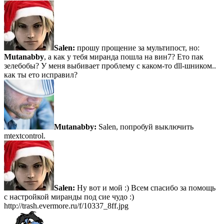
Salen:
прошу прощение за мультипост, но:
Mutanabby
, а как у тебя миранда пошла на вин7? Ето пак
зелебобы? У меня выбивает проблему с каком-то dll-шником..
как ты ето исправил?
Mutanabby:
Salen, попробуй выключить
mtextcontrol.
Salen:
Ну вот и мой :) Всем спасибо за помощь
с настройкой миранды под сие чудо :)
http://trash.evermore.ru/f/10337_8ff.jpg