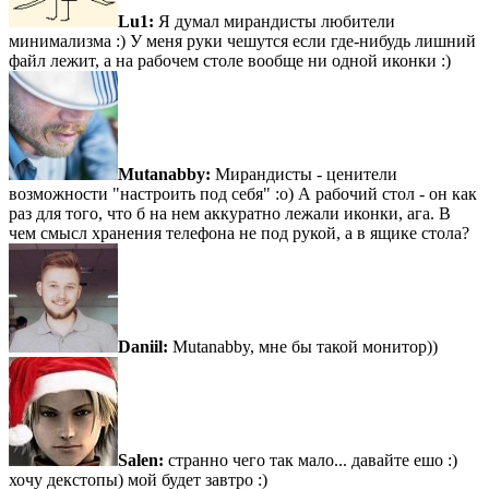
Lu1:
Я думал мирандисты любители
минимализма :) У меня руки чешутся если где-нибудь лишний
файл лежит, а на рабочем столе вообще ни одной иконки :)
Mutanabby:
Мирандисты - ценители
возможности "настроить под себя" :о) А рабочий стол - он как
раз для того, что б на нем аккуратно лежали иконки, ага. В
чем смысл хранения телефона не под рукой, а в ящике стола?
Daniil:
Mutanabby, мне бы такой монитор))
Salen:
странно чего так мало... давайте ешо :)
хочу декстопы) мой будет завтро :)