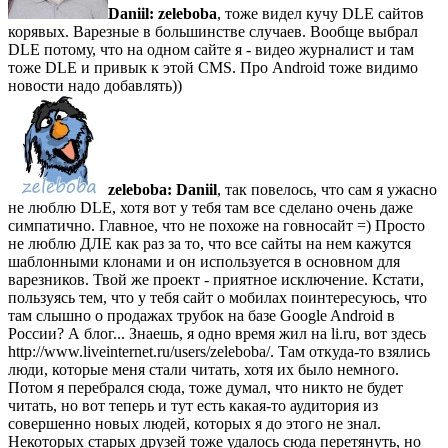
Daniil:
zeleboba
, тоже видел кучу DLE сайтов
корявых. Варезные в большинстве случаев. Вообще выбрал
DLE потому, что на одном сайте я - видео журналист и там
тоже DLE и привык к этой CMS. Про Android тоже видимо
новости надо добавлять))
zeleboba:
Daniil
, так повелось, что сам я ужасно
не люблю DLE, хотя вот у тебя там все сделано очень даже
симпатично. Главное, что не похоже на говносайт =) Просто
не люблю ДЛЕ как раз за то, что все сайты на нем кажутся
шаблонными клонами и он используется в основном для
варезников. Твой же проект - приятное исключение. Кстати,
пользуясь тем, что у тебя сайт о мобилах поинтересуюсь, что
там слышно о продажах трубок на базе Google Android в
России? А блог... Знаешь, я одно время жил на li.ru, вот здесь
http://www.liveinternet.ru/users/zeleboba/. Там откуда-то взялись
люди, которые меня стали читать, хотя их было немного.
Потом я перебрался сюда, тоже думал, что никто не будет
читать, но вот теперь и тут есть какая-то аудитория из
совершенно новых людей, которых я до этого не знал.
Некоторых старых друзей тоже удалось сюда перетянуть, но