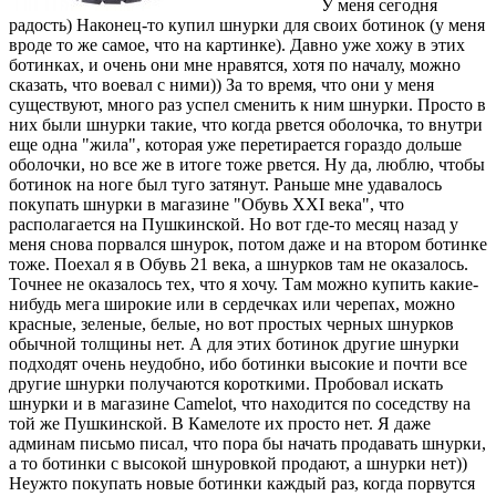
У меня сегодня
радость) Наконец-то купил шнурки для своих ботинок (у меня
вроде то же самое, что на картинке). Давно уже хожу в этих
ботинках, и очень они мне нравятся, хотя по началу, можно
сказать, что воевал с ними)) За то время, что они у меня
существуют, много раз успел сменить к ним шнурки. Просто в
них были шнурки такие, что когда рвется оболочка, то внутри
еще одна "жила", которая уже перетирается гораздо дольше
оболочки, но все же в итоге тоже рвется. Ну да, люблю, чтобы
ботинок на ноге был туго затянут. Раньше мне удавалось
покупать шнурки в магазине "Обувь XXI века", что
располагается на Пушкинской. Но вот где-то месяц назад у
меня снова порвался шнурок, потом даже и на втором ботинке
тоже. Поехал я в Обувь 21 века, а шнурков там не оказалось.
Точнее не оказалось тех, что я хочу. Там можно купить какие-
нибудь мега широкие или в сердечках или черепах, можно
красные, зеленые, белые, но вот простых черных шнурков
обычной толщины нет. А для этих ботинок другие шнурки
подходят очень неудобно, ибо ботинки высокие и почти все
другие шнурки получаются короткими. Пробовал искать
шнурки и в магазине Camelot, что находится по соседству на
той же Пушкинской. В Камелоте их просто нет. Я даже
админам письмо писал, что пора бы начать продавать шнурки,
а то ботинки с высокой шнуровкой продают, а шнурки нет))
Неужто покупать новые ботинки каждый раз, когда порвутся