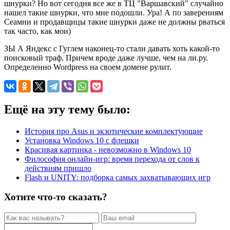
шнурки? Но вот сегодня все же в ТЦ "Варшавский" случайно
нашел такие шнурки, что мне подошли. Ура! А по заверениям
Сеамни и продавщицы такие шнурки даже не должны рваться
так часто, как мои)
ЗЫ А Яндекс с Гуглем наконец-то стали давать хоть какой-то
поисковый траф. Причем вроде даже лучше, чем на ли.ру.
Определенно Wordpress на своем домене рулит.
Ещё на эту тему было:
История про Asus и экзотические комплектующие
Установка Windows 10 с флешки
Красивая картинка - невозможно в Windows 10
Философия онлайн-игр: время перехода от слов к
действиям пришло
Flash и UNITY: подборка самых захватывающих игр
Хотите что-то сказать?