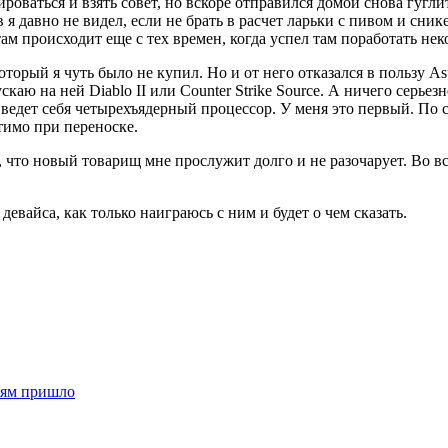
ваться и взять совет, но вскоре отправился домой снова гуглит
 давно не видел, если не брать в расчет ларьки с пивом и сник
там происходит еще с тех времен, когда успел там поработать нек
орый я чуть было не купил. Но и от него отказался в пользу Asu
скаю на ней Diablo II или Counter Strike Source. А ничего серь
к ведет себя четырехъядерный процессор. У меня это первый. По 
утимо при переноске.
, что новый товарищ мне прослужит долго и не разочарует. Во в
евайса, как только наиграюсь с ним и будет о чем сказать.
иям пришло