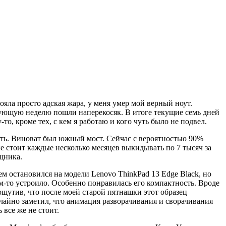
тояла просто адская жара, у меня умер мой верный ноут.
едующую неделю пошли наперекосяк. В итоге текущие семь дней
то, кроме тех, с кем я работаю и кого чуть было не подвел.
вать. Виноват был южный мост. Сейчас с вероятностью 90%
не стоит каждые несколько месяцев выкидывать по 7 тысяч за
щника.
м остановился на модели Lenovo ThinkPad 13 Edge Black, но
м-то устроило. Особенно понравилась его компактность. Вроде
 ощутив, что после моей старой пятнашки этот образец
чайно заметил, что анимация разворачивания и сворачивания
все же не стоит.