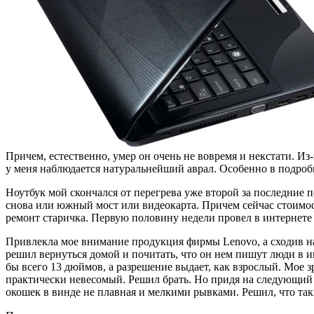
Причем, естественно, умер он очень не вовремя и некстати. И
у меня наблюдается натуральнейший аврал. Особенно в подробнос
Ноутбук мой скончался от перегрева уже второй за последние 
снова или южный мост или видеокарта. Причем сейчас стоимост
ремонт старичка. Первую половину недели провел в интернете 
Привлекла мое внимание продукция фирмы Lenovo, а сходив на 
решил вернуться домой и почитать, что он нем пишут люди в и
бы всего 13 дюймов, а разрешение выдает, как взрослый. Мое з
практически невесомый. Решил брать. Но придя на следующий д
окошек в винде не плавная и мелкими рывками. Решил, что так