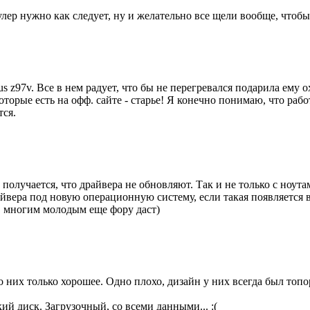
улер нужно как следует, ну и желательно все щели вообще, чтоб
us z97v. Все в нем радует, что бы не перегревался подарила ему 
орые есть на офф. сайте - старье! Я конечно понимаю, что работ
тся.
и получается, что драйвера не обновляют. Так и не только с ноу
айвера под новую операционную систему, если такая появляется в
, многим молодым еще фору даст)
о них только хорошее. Одно плохо, дизайн у них всегда был топо
ий диск. Загрузочный, со всеми данными... :(