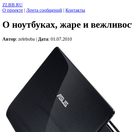
ZLBB.RU
О проекте
|
Лента сообщений
|
Контакты
О ноутбуках, жаре и вежливос
Автор
: zeleboba |
Дата
: 01.07.2010