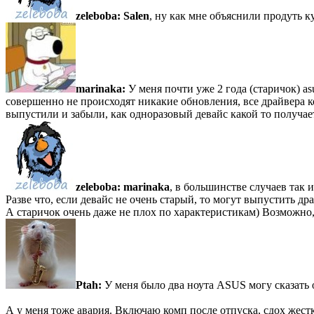
zeleboba:
Salen
, ну как мне объяснили продуть к
marinaka:
У меня почти уже 2 года (старичок) as
совершенно не происходят никакие обновления, все драйвера кот
выпустили и забыли, как одноразовый девайс какой то получае
zeleboba:
marinaka
, в большинстве случаев так 
Разве что, если девайс не очень старый, то могут выпустить др
А старичок очень даже не плох по характеристикам) Возможно
Ptah:
У меня было два ноута ASUS могу сказать 
А у меня тоже авария. Включаю комп после отпуска, сдох жестк