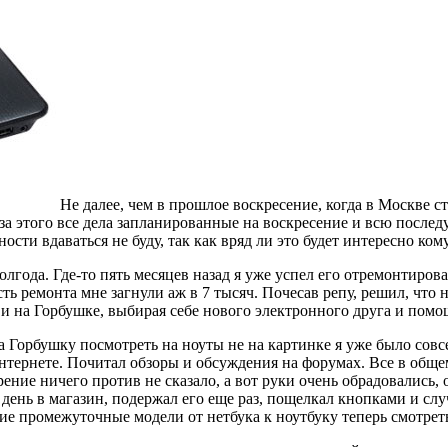
Не далее, чем в прошлое воскресение, когда в Москве с
з-за этого все дела запланированные на воскресение и всю посл
ти вдаваться не буду, так как вряд ли это будет интересно кому-
полгода. Где-то пять месяцев назад я уже успел его отремонтиро
ь ремонта мне загнули аж в 7 тысяч. Почесав репу, решил, что 
и на Горбушке, выбирая себе нового электронного друга и помо
Горбушку посмотреть на ноуты не на картинке я уже было совсе
нтернете. Почитал обзоры и обсуждения на форумах. Все в обще
рение ничего против не сказало, а вот руки очень обрадовались,
ень в магазин, подержал его еще раз, пощелкал кнопками и слу
ие промежуточные модели от нетбука к ноутбуку теперь смотреть 