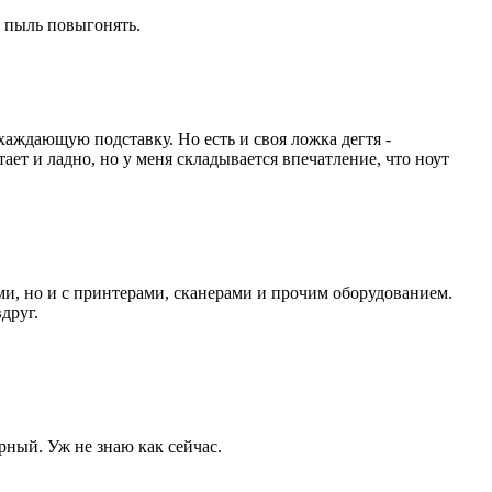
ы пыль повыгонять.
охаждающую подставку. Но есть и своя ложка дегтя -
ает и ладно, но у меня складывается впечатление, что ноут
тами, но и с принтерами, сканерами и прочим оборудованием.
друг.
рный. Уж не знаю как сейчас.