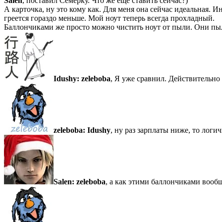
Salen
, поставил Семерку. Что же еще ставить сейчас?)
А карточка, ну это кому как. Для меня она сейчас идеальная. Ин
греется гораздо меньше. Мой ноут теперь всегда прохладный.
Баллончиками же просто можно чистить ноут от пыли. Они пыл
Idushy:
zeleboba
, Я уже сравнил. Действительно 
zeleboba:
Idushy
, ну раз зарплаты ниже, то логи
Salen:
zeleboba
, а как этими баллончиками вообще