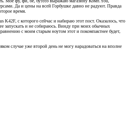
ь. Мое фу, фи, бе, буээээ выражаю магазину Комп.You,
ерсами. Да и цены на всей Горбушке давно не радуют. Правда
оторое время.
s K42F, с которого сейчас и набираю этот пост. Оказалось, что
езнее запускать и не собираюсь. Винду при моих обычных
сравнению с моим старым ноутом этот и покомпактнее будет,
сяком случае уже второй день не могу нарадоваться на вполне