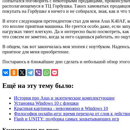
Попытался поговорить с некоторыми продавцами, проконсультиро
располагающемуся в ТЦ Горбушка. Таких хамоватых продавцов я
покупать на Горбушке я ничего и не собирался, зная, как и что 
В итоге следующим претендентом стал для меня Asus K40AF, кот
это вполне приятная машинка. Не греется особо даже, если запу
нагрузках тянет влегкую. Да и интересно было посмотреть, ка
что совсем не заметно, когда за него садишься работать, но ощ
В общем, так вот закончилась моя эпопея с ноутбуком. Надеюсь
приятное для меня приобретение.
Постараюсь в ближайшие дни сделать и небольшой обзор этого д
Ещё на эту тему было:
История про Asus и экзотические комплектующие
Установка Windows 10 с флешки
Красивая картинка - невозможно в Windows 10
Философия онлайн-игр: время перехода от слов к действ
Flash и UNITY: подборка самых захватывающих игр
Комментарии по теме: