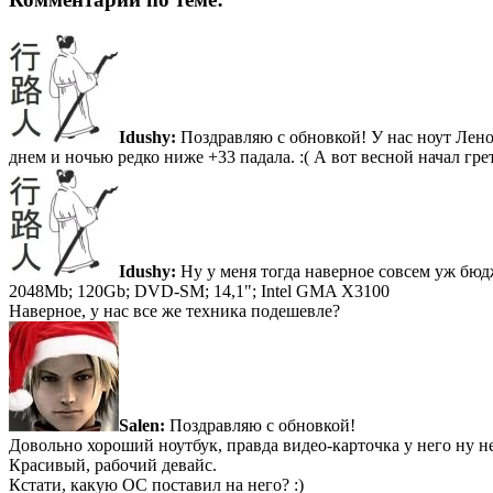
Idushy:
Поздравляю с обновкой! У нас ноут Лено
днем и ночью редко ниже +33 падала. :( А вот весной начал гр
Idushy:
Ну у меня тогда наверное совсем уж бюд
2048Mb; 120Gb; DVD-SM; 14,1"; Intel GMA X3100
Наверное, у нас все же техника подешевле?
Salen:
Поздравляю с обновкой!
Довольно хороший ноутбук, правда видео-карточка у него ну н
Красивый, рабочий девайс.
Кстати, какую ОС поставил на него? :)