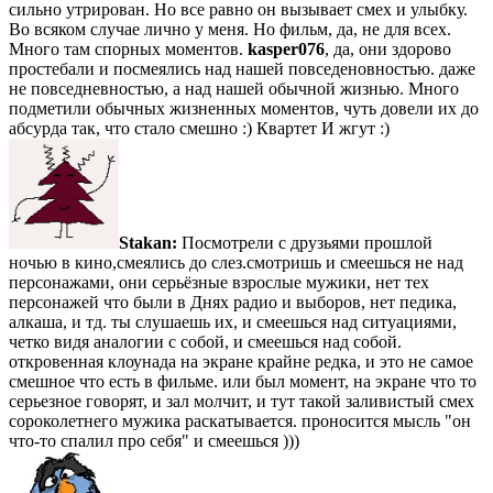
сильно утрирован. Но все равно он вызывает смех и улыбку.
Во всяком случае лично у меня. Но фильм, да, не для всех.
Много там спорных моментов.
kasper076
, да, они здорово
простебали и посмеялись над нашей повседеновностью. даже
не повседневностью, а над нашей обычной жизнью. Много
подметили обычных жизненных моментов, чуть довели их до
абсурда так, что стало смешно :) Квартет И жгут :)
Stakan:
Посмотрели с друзьями прошлой
ночью в кино,смеялись до слез.смотришь и смеешься не над
персонажами, они серьёзные взрослые мужики, нет тех
персонажей что были в Днях радио и выборов, нет педика,
алкаша, и тд. ты слушаешь их, и смеешься над ситуациями,
четко видя аналогии с собой, и смеешься над собой.
откровенная клоунада на экране крайне редка, и это не самое
смешное что есть в фильме. или был момент, на экране что то
серьезное говорят, и зал молчит, и тут такой заливистый смех
сороколетнего мужика раскатывается. проносится мысль "он
что-то спалил про себя" и смеешься )))