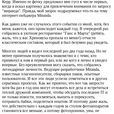
Керр. Именно ее фотку предложил мне гугл в числе первых,
когда я искал картинку для привлечения внимания по запросу
"миранда". Правда, мой запрос подразумевал что-то на тему
интернет-пейджера Miranda.
Как давно уже не случалось этого события со мной, хотя, без
меня, кажется, оно происходит каждый год. В очередной раз
собрались в уютном ресторанчике "Ганс и Марта" (ребята,
жаль, что у вас Хреновуха пропала из меню!) отчасти
классическим составом, который я был безумно рад увидеть.
Многих людей я видел последний раз два года назад. Но не
менее приятным получилось знакомство и с теми, кто
примкнул к нам в первый раз, или же кого я лично я увидел
впервые. Без преувеличения могу сказать, что собрались
легендарные личности. Ведущие разработчики Miranda,
известные плагинописатели, сборщики паков, опытные
пользователи. И все эти люди успели отметиться и в других
серьезных проектах. Как же приятно, что вот так запросто
хотя бы раз в год они могут отложить все дела и встретиться
теплой дружной компанией, чтобы обсудить последние IT и
не только новости, посмеяться, выпить и перекусить,
потравить байки, поделиться опытом. И поэтому даже жаль,
что действительно с каждым годом за столом фотоаппаратов
становится все меньше, а потому фотохроники, увы, не