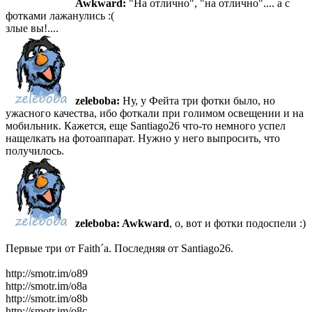
Awkward:
"На отлично", "на отлично".... а с
фотками лажанулись :(
злые вы!....
zeleboba:
Ну, у Фейта три фотки было, но
ужасного качества, ибо фоткали при голимом освещении и на
мобильник. Кажется, еще Santiago26 что-то немного успел
нащелкать на фотоаппарат. Нужно у него выпросить, что
получилось.
zeleboba:
Awkward
, о, вот и фотки подоспели :)
Первые три от Faith´a. Последняя от Santiago26.
http://smotr.im/o89
http://smotr.im/o8a
http://smotr.im/o8b
http://smotr.im/o8c