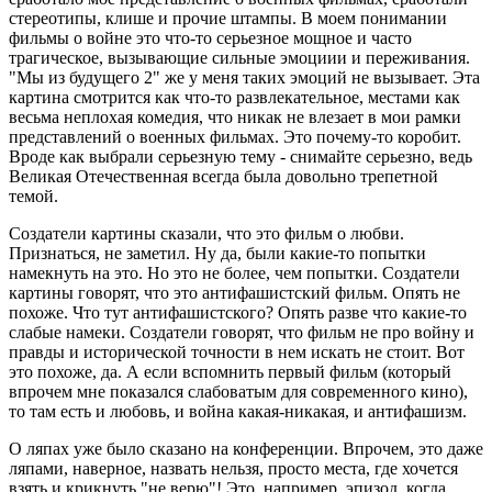
стереотипы, клише и прочие штампы. В моем понимании
фильмы о войне это что-то серьезное мощное и часто
трагическое, вызывающие сильные эмоциии и переживания.
"Мы из будущего 2" же у меня таких эмоций не вызывает. Эта
картина смотрится как что-то развлекательное, местами как
весьма неплохая комедия, что никак не влезает в мои рамки
представлений о военных фильмах. Это почему-то коробит.
Вроде как выбрали серьезную тему - снимайте серьезно, ведь
Великая Отечественная всегда была довольно трепетной
темой.
Создатели картины сказали, что это фильм о любви.
Признаться, не заметил. Ну да, были какие-то попытки
намекнуть на это. Но это не более, чем попытки. Создатели
картины говорят, что это антифашистский фильм. Опять не
похоже. Что тут антифашистского? Опять разве что какие-то
слабые намеки. Создатели говорят, что фильм не про войну и
правды и исторической точности в нем искать не стоит. Вот
это похоже, да. А если вспомнить первый фильм (который
впрочем мне показался слабоватым для современного кино),
то там есть и любовь, и война какая-никакая, и антифашизм.
О ляпах уже было сказано на конференции. Впрочем, это даже
ляпами, наверное, назвать нельзя, просто места, где хочется
взять и крикнуть "не верю"! Это, например, эпизод, когда