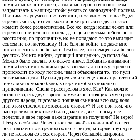
немцы выезжают из леса, а главные герои начинают резко
запрыгивать в машину, чтобы уехать со злополучной поляны.
Принимаю аргумент про пятиминутное кино, если все будут
стрелять метко, но ведь можно исхитриться и сделать этот
момент более реалистичным. Все же, когда немцы лежат или
стреляют прицельно с колена, да еще и с весьма небольшого
расстояния, по противнику, но не попадают, то это выглядит
совсем не по настоящему. Я не был на войне, но даже мне
понятно, что так не бывает. Тем более, что немцев там было с
десяток. Уж кто-нибудь, лупящий прицельно, да попал бы.
Можно было сделать это как-то иначе. Добавить динамики:
немцы бегут или машина сразу завелась, а потому стрельба
происходит по ходу погони, чем и объясняется то, что пули
летят мимо цели. Ну или деревьев или еще каких препятствий
понаставить можно было, которые якобы осложняют
прицеливание. Сцена с расстрелом в яме. Как? Как можно
было не задеть двух взрослых мужиков, стоящих в яме среди
другого народа, тщательно поливая свинцом всю яму, водя
при этом стволом из стороны в сторону? И это при том, что
расстреливающих тоже было даже не двое. Почему все
полегли, а двое героев даже царапин не получили? Не верю!
Штурм особняка. Череп стоит за какой-то колонной во весь
рост, пытается отстреливаться от фрицев, которые прут чуть
ли не кольцом со всех сторон. Череп большой, широкий,
накачанный, кирпичный столбик довольно узок. Немцы прут