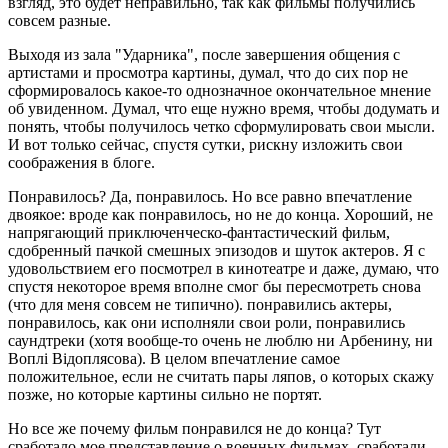
взгляд, это будет неправильно, так как фильмы получились
совсем разные.
Выходя из зала "Ударника", после завершения общения с
артистами и просмотра картины, думал, что до сих пор не
сформировалось какое-то однозначное окончательное мнение
об увиденном. Думал, что еще нужно время, чтобы додумать и
понять, чтобы получилось четко сформулировать свои мысли.
И вот только сейчас, спустя сутки, рискну изложить свои
соображения в блоге.
Понравилось? Да, понравилось. Но все равно впечатление
двоякое: вроде как понравилось, но не до конца. Хороший, не
напрягающий приключенческо-фантастический фильм,
сдобренный пачкой смешных эпизодов и шуток актеров. Я с
удовольствием его посмотрел в кинотеатре и даже, думаю, что
спустя некоторое время вполне смог бы пересмотреть снова
(что для меня совсем не типично). понравились актеры,
понравилось, как они исполняли свои роли, понравились
саундтреки (хотя вообще-то очень не люблю ни Арбенину, ни
Воплі Відоплясова). В целом впечатление самое
положительное, если не считать пары ляпов, о которых скажу
позже, но которые картины сильно не портят.
Но все же почему фильм понравился не до конца? Тут
сработало мое представление о военных фильмах, сработали