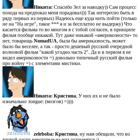
Никита:
Спасибо Зел за наводку)) Сам процесс
похода на предпоказ меня порадовал))) Так интересно быть в
ряду первых из первых) Надеюсь еще куда нить пойти (только
не на "На игре", такое *** я и за бесплатно не выдержу) Что
касается фильма то во многом я с тобой согласен, в принципе
фильм пообще никакой. Тут даже никакой «америкозности» то
нет, товарищь
NomadUA
, была бы америказность, может
было бы веселее, а так - просто дешевый русский очередной
волновой фильм "какой угодно.часть 2". Да и в первом я не
видел америкозности =) довольно типичный русский фильм
про войну =) с элементами мистики.
Никита:
Кристина
, У них их и не было
изначально :tongue: (мозгов) =))))
zeleboba:
Кристина
, ну нам обещали, что во
второй части некоторые из них исправятся ;)