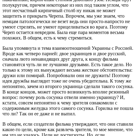
полукругом, причем некоторые из них под таким углом, что
этот несчастный кирпичный столб ну никак не может
защитить и прикрыть Черепа. Впрочем, мы уже знаем, что
немцам патологически не везет ведь они просто-напросто не
умеют стрелять, не умеют прицеливаться во врага. Поэтому
Череп остается невредим. Была еще пара моментов весьма
похожих. В общем, есть к чему стремиться.
Была упомянута и тема взаимоотношений Украины с Россией.
Вроде как четверо парней: двое украинцев и двое русский,
сначала люто ненавидящих друг друга, к концу фильма
становятся чуть ли не лучшими друзьями. Есть такое дело. Но
только к этому их вынуждают весьма жесткие обстоятельства:
дружи или помирай. Попробовали они не дружить! Поэтому
идея дружбы выглядит тоже не очень убедительна. К тому же
непонятно, зачем из второго украинца сделали такого сосунка.
В конце концов, может просто возникнуть вполне резонный
вопрос: почему роль сосунка отвели именно украинцу? И,
кстати, совсем непонятно к чему зрителя ознакомили с
содержимым желудка этого самого сосунка. Горилка не пошла
что ли? Так он ее даже и не выпил.
В общем, если создатели фильма утверждают, что они ставили
какие-то цели, кроме как развлечь зрителя, то мое мнение, что
им это не удалось. Цели не достигнуты. Но, если