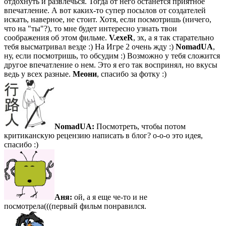
отдохнуть и развлечься. Тогда от него останется приятное
впечатление. А вот каких-то супер посылов от создателей
искать, наверное, не стоит. Хотя, если посмотришь (ничего,
что на "ты"?), то мне будет интересно узнать твои
соображения об этом фильме.
V.exeR
, эх, а я так старательно
тебя высматривал везде :) На Игре 2 очень жду :)
NomadUA
,
ну, если посмотришь, то обсудим :) Возможно у тебя сложится
другое впечатление о нем. Это я его так воспринял, но вкусы
ведь у всех разные.
Меони
, спасибо за фотку :)
NomadUA:
Посмотреть, чтобы потом
критиканскую рецензию написать в блог? о-о-о это идея,
спасибо :)
Аня:
ой, а я еще че-то и не
посмотрела(((первый фильм понравился.