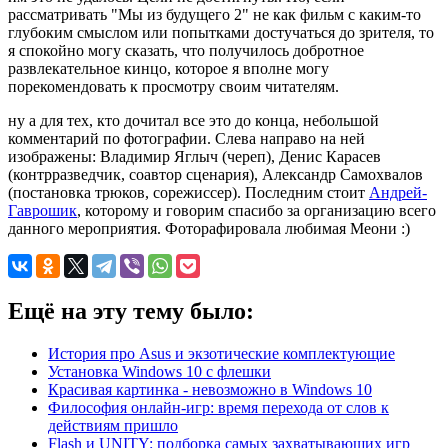
рассматривать "Мы из будущего 2" не как фильм с каким-то
глубоким смыслом или попытками достучаться до зрителя, то
я спокойно могу сказать, что получилось добротное
развлекательное кинцо, которое я вполне могу
порекомендовать к просмотру своим читателям.
ну а для тех, кто дочитал все это до конца, небольшой
комментарий по фотографии. Слева направо на ней
изображены: Владимир Яглыч (череп), Денис Карасев
(контрразведчик, соавтор сценария), Александр Самохвалов
(постановка трюков, сорежиссер). Последним стоит
Андрей-
Гаврошик
, которому и говорим спасибо за организацию всего
данного мероприятия. Фоторафировала любимая Меони :)
Ещё на эту тему было:
История про Asus и экзотические комплектующие
Установка Windows 10 с флешки
Красивая картинка - невозможно в Windows 10
Философия онлайн-игр: время перехода от слов к
действиям пришло
Flash и UNITY: подборка самых захватывающих игр