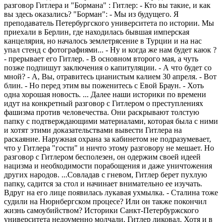
разговор Гитлера и "Бормана" : Гитлер: - Кто вы такие, и как
вы здесь оказались? "Борман": - Мы из будущего. Я
преподаватель Петербургского университета по истории. Мы
приехали в Берлин, где находилась бывшая имперская
канцелярия, но началось землетрясение в Турции и на нас
упал стенд с фотографиями... - Ну и когда же нам будет каюк ?
- прерывает его Гитлер. - В основном второго мая, а чуть
позже подпишут заключения о капитуляции. - А что будет со
мной? - А, Вы, отравитесь цианистым калием 30 апреля. - Вот
блин. - Но перед этим вы поженитесь с Евой Браун. - Хоть
одна хорошая новость. ... Далее наши историки по времени
идут на конкретный разговор с Гитлером о преступлениях
фашизма против человечества. Они раскрывают толстую
папку с подтверждающими материалами, которая была с ними
и хотят этими доказательствами вывести Гитлера на
раскаяние. Наружная охрана за кабинетом не подразумевает,
что у Гитлера "гости" и ничто этому разговору не мешает. Но
разговор с Гитлером бесполезен, он одержим своей идеей
нацизма и необходимости порабощения и даже уничтожения
других народов. ...Совладав с гневом, Гитлер берет пухлую
папку, садится за стол и начинает внимательно ее изучать.
Вдруг на его лице появилась лукавая ухмылка. - Сталина тоже
судили на Нюрнбергском процесе? Или он также покончил
жизнь самоубийством? Историки Санкт-Петербуржского
университета недоуменно молчали. Гитлер ликовал. Хотя и в