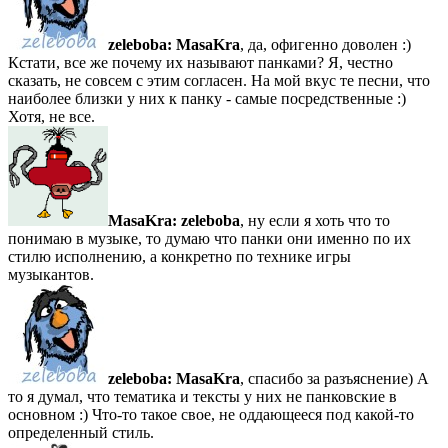
zeleboba:
MasaKra
, да, офигенно доволен :)
Кстати, все же почему их называют панками? Я, честно
сказать, не совсем с этим согласен. На мой вкус те песни, что
наиболее близки у них к панку - самые посредственные :)
Хотя, не все.
MasaKra:
zeleboba
, ну если я хоть что то
понимаю в музыке, то думаю что панки они именно по их
стилю исполнению, а конкретно по технике игры
музыкантов.
zeleboba:
MasaKra
, спасибо за разъяснение) А
то я думал, что тематика и тексты у них не панковские в
основном :) Что-то такое свое, не оддающееся под какой-то
определенный стиль.