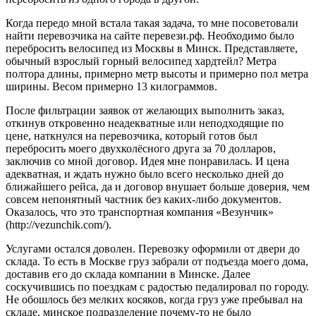
Когда передо мной встала такая задача, то мне посоветовали
найти перевозчика на сайте перевези.рф. Необходимо было
перебросить велосипед из Москвы в Минск. Представляете,
обычный взрослый горный велосипед хардтейл? Метра
полтора длины, примерно метр высоты и примерно пол метра
ширины. Весом примерно 13 килограммов.
После фильтрации заявок от желающих выполнить заказ,
откинув откровенно неадекватные или неподходящие по
цене, наткнулся на перевозчика, который готов был
перебросить моего двухколёсного друга за 70 долларов,
заключив со мной договор. Идея мне понравилась. И цена
адекватная, и ждать нужно было всего несколько дней до
ближайшего рейса, да и договор внушает больше доверия, чем
совсем непонятный частник без каких-либо документов.
Оказалось, что это транспортная компания «Везунчик»
(http://vezunchik.com/).
Услугами остался доволен. Перевозку оформили от двери до
склада. То есть в Москве груз забрали от подъезда моего дома,
доставив его до склада компании в Минске. Далее
соскучившись по поездкам с радостью педалировал по городу.
Не обошлось без мелких косяков, когда груз уже пребывал на
складе, минское подразделение почему-то не было