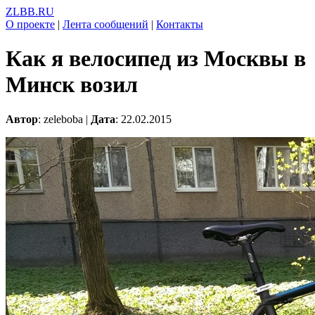
ZLBB.RU
О проекте
|
Лента сообщений
|
Контакты
Как я велосипед из Москвы в
Минск возил
Автор
: zeleboba |
Дата
: 22.02.2015