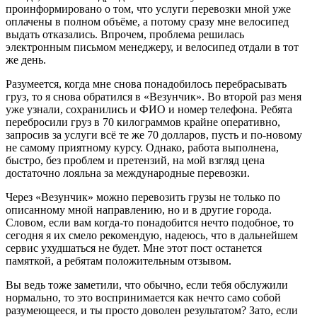
проинформировано о том, что услуги перевозки мной уже
оплачены в полном объёме, а потому сразу мне велосипед
выдать отказались. Впрочем, проблема решилась
электронным письмом менеджеру, и велосипед отдали в тот
же день.
Разумеется, когда мне снова понадобилось перебрасывать
груз, то я снова обратился в «Везунчик». Во второй раз меня
уже узнали, сохранились и ФИО и номер телефона. Ребята
перебросили груз в 70 килограммов крайне оперативно,
запросив за услуги всё те же 70 долларов, пусть и по-новому
не самому приятному курсу. Однако, работа выполнена,
быстро, без проблем и претензий, на мой взгляд цена
достаточно лояльна за международные перевозки.
Через «Везунчик» можно перевозить грузы не только по
описанному мной направлению, но и в другие города.
Словом, если вам когда-то понадобится нечто подобное, то
сегодня я их смело рекомендую, надеюсь, что в дальнейшем
сервис ухудшаться не будет. Мне этот пост останется
памяткой, а ребятам положительным отзывом.
Вы ведь тоже заметили, что обычно, если тебя обслужили
нормально, то это воспринимается как нечто само собой
разумеющееся, и ты просто доволен результатом? Зато, если