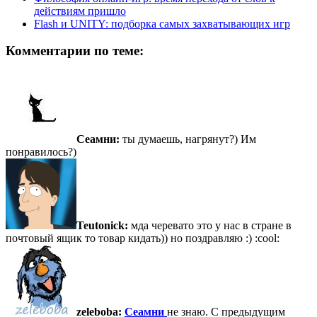
действиям пришло
Flash и UNITY: подборка самых захватывающих игр
Комментарии по теме:
Сеамни:
ты думаешь, нагрянут?) Им
понравилось?)
Teutonick:
мда черевато это у нас в стране в
почтовый ящик то товар кидать)) но поздравляю :) :cool:
zeleboba:
Сеамни
не знаю. С предыдущим