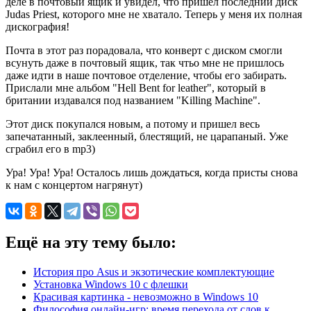
деле в почтовый ящик и увидел, что пришел последний диск
Judas Priest, которого мне не хватало. Теперь у меня их полная
дискография!
Почта в этот раз порадовала, что конверт с диском смогли
всунуть даже в почтовый ящик, так чтьо мне не пришлось
даже идти в наше почтовое отделение, чтобы его забирать.
Прислали мне альбом "Hell Bent for leather", который в
британии издавался под названием "Killing Machine".
Этот диск покупался новым, а потому и пришел весь
запечатанный, заклеенный, блестящий, не царапаный. Уже
сграбил его в mp3)
Ура! Ура! Ура! Осталось лишь дождаться, когда присты снова
к нам с концертом нагрянут)
Ещё на эту тему было:
История про Asus и экзотические комплектующие
Установка Windows 10 с флешки
Красивая картинка - невозможно в Windows 10
Философия онлайн-игр: время перехода от слов к