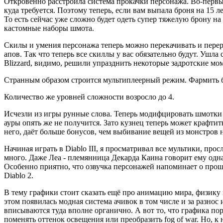
Откровенно расстроила система прокачки персонажа. Во-первых
куда требуется. Поэтому теперь, если вам выпала броня на 15 лев
То есть сейчас уже сложно будет одеть супер тяжелую брону н
кастомные наборы шмота.
Скилы и умения персонажа теперь можно перекачивать и перера
апов. Так что теперь все скиллы у вас обязательно будут. Ушла
Blizzard, видимо, решили упразднить некоторые задротские м
Странным образом строится мультиплеерный режим. Фармить бо
Количество же уровней сложности возросло до 4.
Исчезли из игры рунные слова. Теперь модифцировать шмотки 
ауры опять же не получится. Зато кузнец теперь может крафти
него, даёт больше бонусов, чем выбивание вещей из монстров н
Начиная играть в Diablo III, я просматривал все мультики, пр
много. Даже Леа - племянница Декарда Каина говорит ему одна
Особенно приятно, что озвучка персонажей напоминает о прошл
Diablo 2.
В тему графики стоит сказать ещё про анимацию мира, физику
этом появилась модная система ачивок в том числе и за разнос
вписываются туда вполне органично. А вот то, что графика пор
поменять оттенок освещения или преобразить fog of war. Но, 