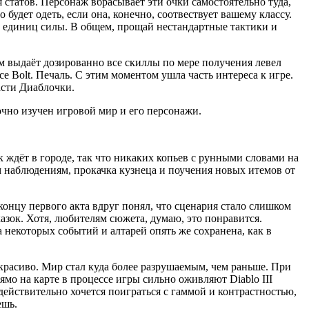
статов. Персонаж вбрасывает эти очки самостоятельно туда,
о будет одеть, если она, конечно, соотвествует вашему классу.
56 единиц силы. В общем, прощай нестандартные тактики и
ом выдаёт дозированно все скиллы по мере получения левел
ce Bolt. Печаль. С этим моментом ушла часть интереса к игре.
асти Диаблочки.
очно изучен игровой мир и его персонажи.
 ждёт в городе, так что никаких копьев с рунными словами на
м наблюдениям, прокачка кузнеца и поучения новых итемов от
концу первого акта вдруг понял, что сценария стало слишком
азок. Хотя, любителям сюжета, думаю, это понравится.
 некоторых событий и алтарей опять же сохранена, как в
красиво. Мир стал куда более разрушаемым, чем раньше. При
ямо на карте в процессе игры сильно оживляют Diablo III
действительно хочется поиграться с гаммой и контрастностью,
ешь.