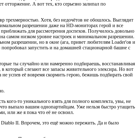
т отторжение. А вот тех, кто серьезно залипал по
девр трехмерностью. Хотя, без недочётов не обошлось. Выглядит
аксимальном разрешении даже на HD-мониторах герой и все
о приближать для рассмотрения доспехов. Получилось довольно
ру на самом низком уровне настроек и минимальном разрешении.
ом разрешении, но в окне (ага, привет любителям Loader'ов и
то попробовал запустить и на домашней стационарной башне с
оторые ты случайно или намеренно подбираешь, восстанавливая
, в который слезают все запасы живительного элексира. Но вот
 а не успев её вовремя скормить герою, бежишь подбирать свой
ло.
ть кого-то уникального взять для полного комплекта, увы, не
, что выпало вашим однопартийцам. Уже нельзя быстро утащить
и, или же я пока что её не освоил.
 Diablo II. Впрочем, это ещё можно пережить. Да и было