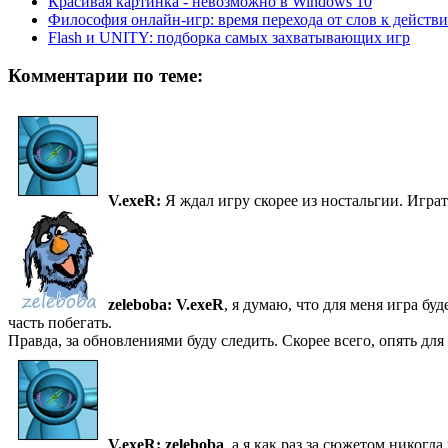
Красивая картинка - невозможно в Windows 10
Философия онлайн-игр: время перехода от слов к действ
Flash и UNITY: подборка самых захватывающих игр
Комментарии по теме:
V.exeR:
Я ждал игру скорее из ностальгии. Играт
zeleboba:
V.exeR
, я думаю, что для меня игра бу
часть побегать.
Правда, за обновлениями буду следить. Скорее всего, опять для
V.exeR:
zeleboba
, а я как раз за сюжетом никогда