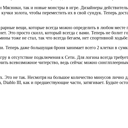
 и Мясники, так и новые монстры в игре. Дизайнеры действител
 кучки золота, чтобы переместить их в свой сундук. Теперь дос
е рарные вещи, которые всегда можно определить в любом месте
т. Это просто скилл, который всегда с вами. Теперь не болит го
мины тоже не стал, так что всегда бегаем, нет спортивной ходьбе
. Теперь даже большущая броня занимает всего 2 клетки в сумк
у в отсутствие подключения к Сети. Для логина всегда требуется 
чить всевозможное читерство, ведь сейчас можно синглплеерным
х. Это не так. Несмотря на большое количество минусов лично дл
, Diablo III, как и предшествующие части, затягивает. Будьте ос