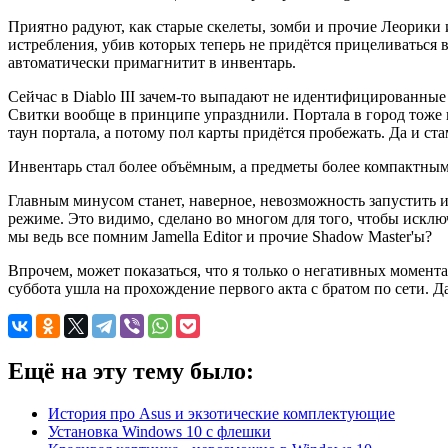
Приятно радуют, как старые скелеты, зомби и прочие Леорики
истребления, убив которых теперь не придётся прицеливаться в
автоматически примагнитит в инвентарь.
Сейчас в Diablo III зачем-то выпадают не идентифицированны
Свитки вообще в принципе упразднили. Портала в город тоже не
таун портала, а потому пол карты придётся пробежать. Да и ста
Инвентарь стал более объёмным, а предметы более компактными
Главным минусом станет, наверное, невозможность запустить игр
режиме. Это видимо, сделано во многом для того, чтобы исклю
мы ведь все помним Jamella Editor и прочие Shadow Master'ы?
Впрочем, может показаться, что я только о негативных момента
суббота ушла на прохождение первого акта с братом по сети. Да
Ещё на эту тему было:
История про Asus и экзотические комплектующие
Установка Windows 10 с флешки