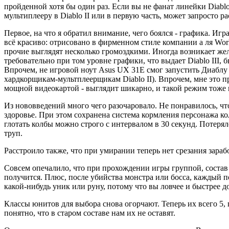
пройденной хотя бы один раз. Если вы не фанат линейки Diablo,
мультиплееру в Diablo II или в первую часть, может запросто ра
Первое, на что я обратил внимание, чего боялся - графика. Игр
всё красиво: отрисовано в фирменном стиле компании а ля Wor
прочие выглядят несколько громоздкими. Иногда возникает жел
требовательно при том уровне графики, что выдает Diablo III,
Впрочем, не игровой ноут Asus UX 31E смог запустить Диаблу 
хардкорщикам-мультплеерщикам Diablo II). Впрочем, мне это п
мощной видеокартой - выглядит шикарно, и такой режим тоже 
Из нововведений много чего разочаровало. Не понравилось, ч
здоровье. При этом сохранена система кормления персонажа кол
глотать колбы можно строго с интервалом в 30 секунд. Потерял
труп.
Расстроило также, что при умирании теперь нет срезания зараб
Совсем опечалило, что при прохождении игры группой, состав о
получится. Плюс, после убийства монстра или босса, каждый п
какой-нибудь уник или руну, потому что вы ловчее и быстрее до
Классы юнитов для выбора снова огорчают. Теперь их всего 5, п
понятно, что в старом составе нам их не оставят.