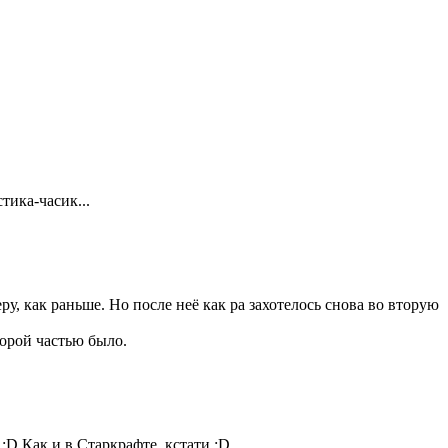
тика-часик...
еру, как раньше. Но после неё как ра захотелось снова во вторую
торой частью было.
 :D Как и в Старкрафте, кстати :D