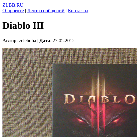
ZLBB.RU
О проекте
|
Лента сообщений
|
Контакты
Diablo III
Автор
: zeleboba |
Дата
: 27.05.2012