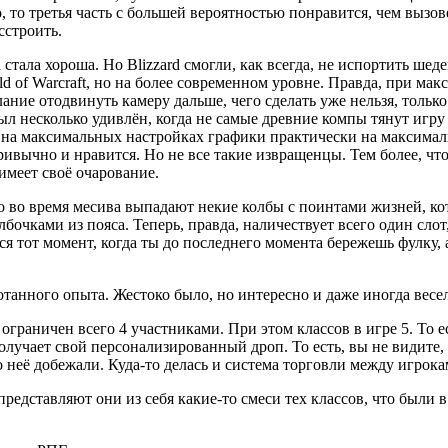
 то третья часть с большей вероятностью понравится, чем вызове
сстроить.
а стала хороша. Но Blizzard смогли, как всегда, не испортить ше
ld of Warcraft, но на более современном уровне. Правда, при м
ание отодвинуть камеру дальше, чего сделать уже нельзя, тольк
 был несколько удивлён, когда не самые древние компы тянут иг
на максимальных настройках графики практически на максимальн
ривычно и нравится. Но не все такие извращенцы. Тем более, ч
имеет своё очарование.
то во время месива выпадают некие колбы с поинтами жизней, к
бочками из пояса. Теперь, правда, наличествует всего один слот
ся тот момент, когда ты до последнего момента бережешь фулку,
отанного опыта. Жестоко было, но интересно и даже иногда весе
граничен всего 4 участниками. При этом классов в игре 5. То ес
олучает свой персонализированный дроп. То есть, вы не видите
 неё добежали. Куда-то делась и система торговли между игрокам
редставляют они из себя какие-то смеси тех классов, что были в