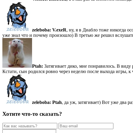
zeleboba:
V.exeR
, ну, я в Диабло тоже никогда о
уже знал что и почему произошло) В третью же решил вслушатьс
Ptah:
Затягивает дико, мне понравилось. В виду 
Кстати, сын родился ровно через неделю после выхода игры, к ч
zeleboba:
Ptah
, да уж, затягивает) Вот уже два р
Хотите что-то сказать?