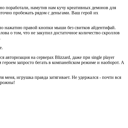
ьно поработали, намутив нам кучу креативных демонов для
таточно пробежать рядом с деньгами. Ваш герой их
 по нажатию правой кнопки мыши без свитков айдентифай.
лова о том, что не закупил достаточное количество скроллов
.
е.
авторизация на серверах Blizzard, даже при single player
 героем запросто бегать в компанейском режиме и наоборот. А
я меня, игрушка правда затягивает. Не удержался - почти вся
торожны!