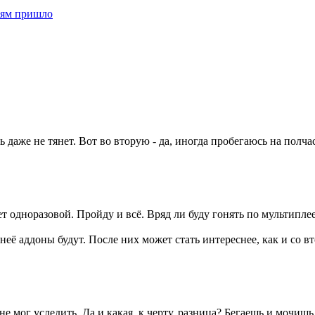
иям пришло
ь даже не тянет. Вот во вторую - да, иногда пробегаюсь на полчас
дет одноразовой. Пройду и всё. Вряд ли буду гонять по мультипле
 неё аддоны будут. После них может стать интереснее, как и со в
 не мог уследить. Да и какая, к черту, разница? Бегаешь и мочишь