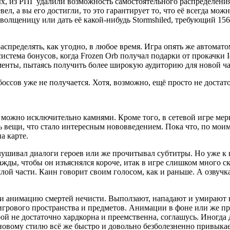
, из РПГ удалили возможность самостоятельного распределения 
ел, а вы его достигли, то это гарантирует то, что её всегда можн
а волщеницу или дать её какой-нибудь Stormshiled, требующий 1
спределять, как угодно, в любое время. Игра опять же автомат
 система бонусов, когда Frozen Orb получал подарки от прокачки I
оменты, пытаясь получить более широкую аудиторию для новой ч
ссов уже не получается. Хотя, возможно, ещё просто не достат
можно исключительно камнями. Кроме того, в сетевой игре мерк
ть вещи, что стало интересным нововведением. Пока что, по мои
а карте.
ослушивал диалоги героев или же прочитывал субтитры. Но уже к 
жды, чтобы он изъяснялся короче, итак в игре слишком много ск
ой части. Каин говорит своим голосом, как и раньше. А озвучка
 и анимацию смертей нечисти. Выползают, нападают и умирают 
 игрового пространства и предметов. Анимации в фоне или же пр
ой не достаточно хардкорна и преемственна, соглашусь. Иногда 
к новому стилю всё же быстро и довольно безболезненно привыка