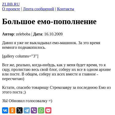
ZLBB.RU
О проекте
|
Лента сообщений
|
Контакты
Большое емо-пополнение
Автор
: zeleboba |
Дата
: 16.10.2009
Давно я уже не выкладывал емо-машинок. За это время
немного поднакопилось.
[gallery columns="3"]
Все же, реально, когда-нибудь, как у меня будет время, то я
сяду, пролистаю весь свой блог, соберу их все в одном архиве
или посте. В общем, соберу их всех вместе и главное -
пересчитаю)
Кстати, спасибо товарищу Стрекозавру за последнюю Емо из
этого поста ;)
ЗЫ Обновил голосовалку =)