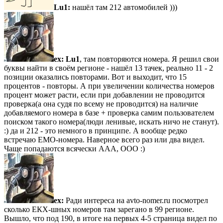
Lu1:
нашёл там 212 автомобилей )))
ex:
Lu1
, там повторяются номера. Я решил свои
буквы найти в своём регионе - нашёл 13 тачек, реально 11 - 2
позиции оказались повторами. Вот и выходит, что 15
процентов - повторы. А при увеличении количества номеров
процент может расти, если при добавлении не проводится
проверка(а она судя по всему не проводится) на наличие
добавляемого номера в базе + проверка самим пользователем
поиском такого номера(люди ленивые, искать ничо не станут).
:) да и 212 - это немного в принципе. А вообще редко
встречаю ЕМО-номера. Наверное всего раз или два видел.
Чаще попадаются всячески ААА, ООО :)
ex:
Ради интереса на avto-nomer.ru посмотрел
сколько ЕКХ-шных номеров там зарегано в 99 регионе.
Вышло, что под 190, в итоге на первых 4-5 страница видел по