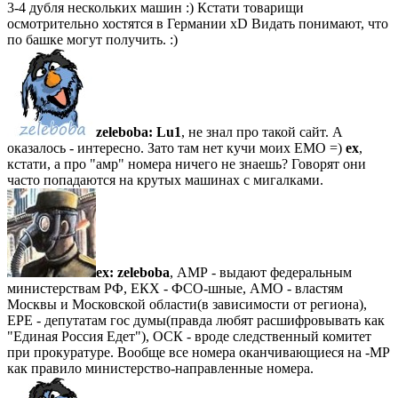
3-4 дубля нескольких машин :) Кстати товарищи
осмотрительно хостятся в Германии xD Видать понимают, что
по башке могут получить. :)
zeleboba:
Lu1
, не знал про такой сайт. А
оказалось - интересно. Зато там нет кучи моих ЕМО =)
ex
,
кстати, а про "амр" номера ничего не знаешь? Говорят они
часто попадаются на крутых машинах с мигалками.
ex:
zeleboba
, АМР - выдают федеральным
министерствам РФ, ЕКХ - ФСО-шные, АМО - властям
Москвы и Московской области(в зависимости от региона),
ЕРЕ - депутатам гос думы(правда любят расшифровывать как
"Единая Россия Едет"), ОСК - вроде следственный комитет
при прокуратуре. Вообще все номера оканчивающиеся на -МР
как правило министерство-направленные номера.