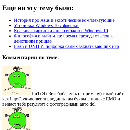
Ещё на эту тему было:
История про Asus и экзотические комплектующие
Установка Windows 10 с флешки
Красивая картинка - невозможно в Windows 10
Философия онлайн-игр: время перехода от слов к
действиям пришло
Flash и UNITY: подборка самых захватывающих игр
Комментарии по теме:
Lu1:
Эх Зелебоба, есть (к примеру) такой сайт
как http://avto-nomer.ru вводишь там буквы в поиске ЕМО и
выдаст тебе результат с фотографиями авто :lol: