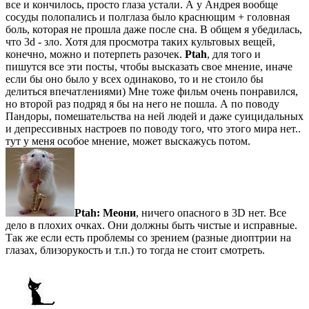
все и кончилось, просто глаза устали. А у Андрея вообще
сосуды полопались и полглаза было краснющим + головная
боль, которая не прошла даже после сна. В общем я убедилась,
что 3d - зло. Хотя для просмотра таких культовых вещей,
конечно, можно и потерпеть разочек.
Ptah
, для того и
пишутся все эти посты, чтобы высказать свое мнение, иначе
если бы оно было у всех одинаково, то и не стоило бы
делиться впечатлениями) Мне тоже фильм очень понравился,
но второй раз подряд я бы на него не пошла. А по поводу
Пандоры, помешательства на ней людей и даже суицидальных
и депрессивных настроев по поводу того, что этого мира нет..
тут у меня особое мнение, может выскажусь потом.
Ptah:
Меони
, ничего опасного в 3D нет. Все
дело в плохих очках. Они должны быть чистые и исправные.
Так же если есть проблемы со зрением (разные диоптрии на
глазах, близорукость и т.п.) то тогда не стоит смотреть.