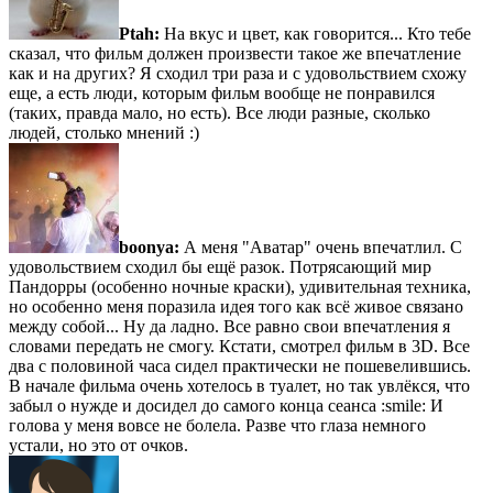
Ptah:
На вкус и цвет, как говорится... Кто тебе
сказал, что фильм должен произвести такое же впечатление
как и на других? Я сходил три раза и с удовольствием схожу
еще, а есть люди, которым фильм вообще не понравился
(таких, правда мало, но есть). Все люди разные, сколько
людей, столько мнений :)
boonya:
А меня "Аватар" очень впечатлил. С
удовольствием сходил бы ещё разок. Потрясающий мир
Пандорры (особенно ночные краски), удивительная техника,
но особенно меня поразила идея того как всё живое связано
между собой... Ну да ладно. Все равно свои впечатления я
словами передать не смогу. Кстати, смотрел фильм в 3D. Все
два с половиной часа сидел практически не пошевелившись.
В начале фильма очень хотелось в туалет, но так увлёкся, что
забыл о нужде и досидел до самого конца сеанса :smile: И
голова у меня вовсе не болела. Разве что глаза немного
устали, но это от очков.