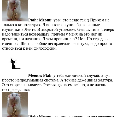
Ptah:
Меони
, увы, это везде так :) Причем не
только в кинотеатрах. Я вон вчера купил бракованные
наушники в Ленте. В закрытой упаковке, Genius, типа. Теперь
надо тащиться возвращать, причем у меня на это нет ни
времени, ни желания. Я чем провинился? Нет. Но страдаю
именно я. Жизнь вообще несправедливая штука, надо просто
относиться к ней философски.
Меони:
Ptah
, у тебя единичный случай, а тут
просто непродуманная система. А точнее даже явная халтура.
Это скорее называется Россия, где всем всё по, а не жизнь
несправедливая.
Ptah:
Меони
, извини, конечно, но два человека