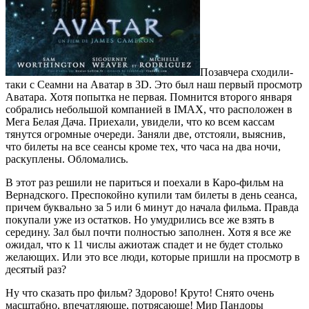
Позавчера сходили-
таки с Сеамни на Аватар в 3D. Это был наш первый просмотр
Аватара. Хотя попытка не первая. Помнится второго января
собрались небольшой компанией в IMAX, что расположен в
Мега Белая Дача. Приехали, увидели, что ко всем кассам
тянутся огромные очереди. Заняли две, отстояли, выяснив,
что билеты на все сеансы кроме тех, что часа на два ночи,
раскуплены. Обломались.
В этот раз решили не париться и поехали в Каро-фильм на
Вернадского. Преспокойно купили там билеты в день сеанса,
причем буквально за 5 или 6 минут до начала фильма. Правда
покупали уже из остатков. Но умудрились все же взять в
середину. Зал был почти полностью заполнен. Хотя я все же
ожидал, что к 11 числы ажиотаж спадет и не будет столько
желающих. Или это все люди, которые пришли на просмотр в
десятый раз?
Ну что сказать про фильм? Здорово! Круто! Снято очень
масштабно, впечатляюще, потрясающе! Мир Пандоры