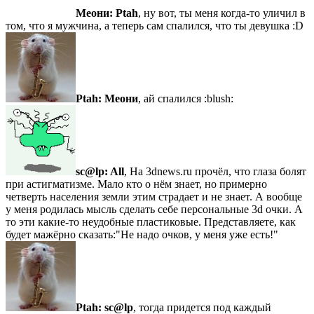
Меони:
Ptah
, ну вот, ты меня когда-то уличил в
том, что я мужчина, а теперь сам спалился, что ты девушка :D
Ptah:
Меони
, ай спалился :blush:
sc@lp:
All
, На 3dnews.ru прочёл, что глаза болят
при астигматизме. Мало кто о нём знает, но примерно
четверть населения земли этим страдает и не знает. А вообще
у меня родилась мысль сделать себе персональные 3d очки. А
то эти какие-то неудобные пластиковые. Представляете, как
будет мажёрно сказать:"Не надо очков, у меня уже есть!"
Ptah:
sc@lp
, тогда придется под каждый