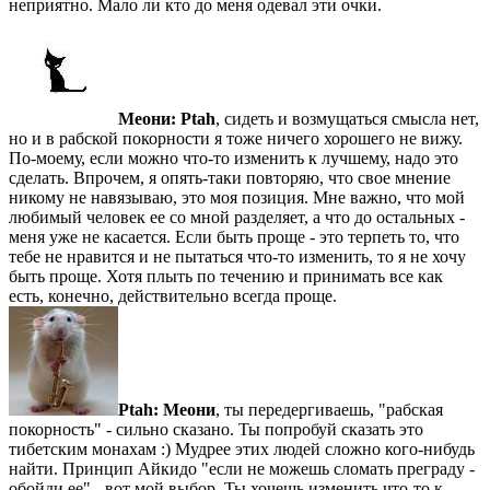
неприятно. Мало ли кто до меня одевал эти очки.
Меони:
Ptah
, сидеть и возмущаться смысла нет,
но и в рабской покорности я тоже ничего хорошего не вижу.
По-моему, если можно что-то изменить к лучшему, надо это
сделать. Впрочем, я опять-таки повторяю, что свое мнение
никому не навязываю, это моя позиция. Мне важно, что мой
любимый человек ее со мной разделяет, а что до остальных -
меня уже не касается. Если быть проще - это терпеть то, что
тебе не нравится и не пытаться что-то изменить, то я не хочу
быть проще. Хотя плыть по течению и принимать все как
есть, конечно, действительно всегда проще.
Ptah:
Меони
, ты передергиваешь, "рабская
покорность" - сильно сказано. Ты попробуй сказать это
тибетским монахам :) Мудрее этих людей сложно кого-нибудь
найти. Принцип Айкидо "если не можешь сломать преграду -
обойди ее" - вот мой выбор. Ты хочешь изменить что-то к