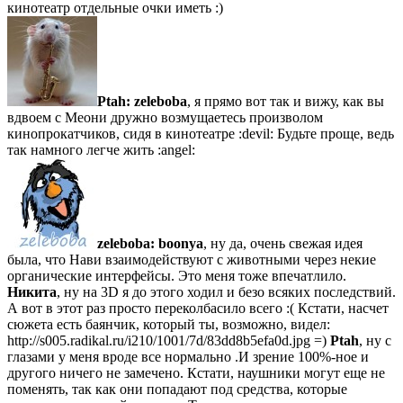
кинотеатр отдельные очки иметь :)
Ptah:
zeleboba
, я прямо вот так и вижу, как вы
вдвоем с Меони дружно возмущаетесь произволом
кинопрокатчиков, сидя в кинотеатре :devil: Будьте проще, ведь
так намного легче жить :angel:
zeleboba:
boonya
, ну да, очень свежая идея
была, что Нави взаимодействуют с животными через некие
органические интерфейсы. Это меня тоже впечатлило.
Никита
, ну на 3D я до этого ходил и безо всяких последствий.
А вот в этот раз просто переколбасило всего :( Кстати, насчет
сюжета есть баянчик, который ты, возможно, видел:
http://s005.radikal.ru/i210/1001/7d/83dd8b5efa0d.jpg =)
Ptah
, ну с
глазами у меня вроде все нормально .И зрение 100%-ное и
другого ничего не замечено. Кстати, наушники могут еще не
поменять, так как они попадают под средства, которые