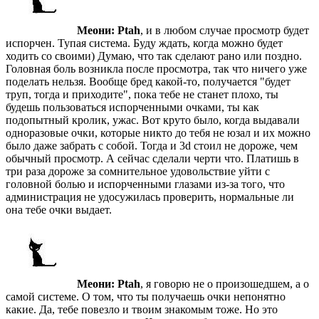
Меони:
Ptah
, и в любом случае просмотр будет
испорчен. Тупая система. Буду ждать, когда можно будет
ходить со своими) Думаю, что так сделают рано или поздно.
Головная боль возникла после просмотра, так что ничего уже
поделать нельзя. Вообще бред какой-то, получается "будет
труп, тогда и приходите", пока тебе не станет плохо, ты
будешь пользоваться испорченными очками, ты как
подопытный кролик, ужас. Вот круто было, когда выдавали
одноразовые очки, которые никто до тебя не юзал и их можно
было даже забрать с собой. Тогда и 3d стоил не дороже, чем
обычный просмотр. А сейчас сделали черти что. Платишь в
три раза дороже за сомнительное удовольствие уйти с
головной болью и испорченными глазами из-за того, что
администрация не удосужилась проверить, нормальные ли
она тебе очки выдает.
Меони:
Ptah
, я говорю не о произошедшем, а о
самой системе. О том, что ты получаешь очки непонятно
какие. Да, тебе повезло и твоим знакомым тоже. Но это