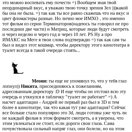
это можно воспевать ему почести =) Вообщем зная твой
неординарный вкус, я уважаю твою точку зрения Зел )))какой
бы она не была. =) так как ты все равно скажешь что на вкус и
цвет фломастеры разные. Но лично мое ИМХО , это именно
тот фильм из серии Терминаторов(надеюсь ты говорил не про
последнии две части) и Матриц, которые люди будут смотреть
и через неделю и через год и через 10 лет. PS Ну а про
ИМАКС на Меге я твои слова подтверждю =) так как сам ты
был и видел этот кошмар, чтобы директору этого кинотеатра в
туалет всегда в такой очереди стоять...
Меони:
ты еще не упомянул то, что у тебя глаз
лопнул))
Никита
, присоединяюсь к пожеланиям,
адресованным директору :D И еще чтобы он отстоял всю эту
очередь и уткнулся в табличку "туалет не работает" =) А
насчет адаптации - Андрей не первый раз был в 3D и тем
более в кинотеатре, так что какая тут уже адаптация? Сейчас
все больше стало популярно это 3d, люди готовы уже чуть ли
не каждый фильм в этом формате смотреть, а я уверена, что
этим увлекаться не стоит, если дороги свои глаза. Сама
почувствовала сильный напряг глаз, они болели, но на этом