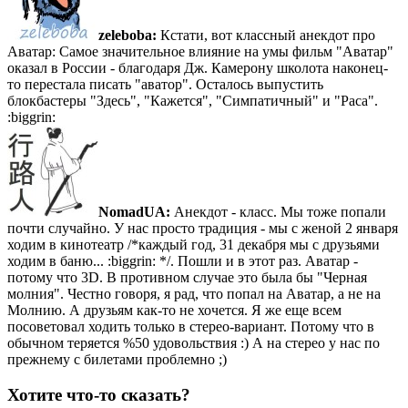
zeleboba:
Кстати, вот классный анекдот про
Аватар: Самое значительное влияние на умы фильм "Аватар"
оказал в России - благодаря Дж. Камерону школота наконец-
то перестала писать "аватор". Осталось выпустить
блокбастеры "Здесь", "Кажется", "Симпатичный" и "Раса".
:biggrin:
NomadUA:
Анекдот - класс. Мы тоже попали
почти случайно. У нас просто традиция - мы с женой 2 января
ходим в кинотеатр /*каждый год, 31 декабря мы с друзьями
ходим в баню... :biggrin: */. Пошли и в этот раз. Аватар -
потому что 3D. В противном случае это была бы "Черная
молния". Честно говоря, я рад, что попал на Аватар, а не на
Молнию. А друзьям как-то не хочется. Я же еще всем
посоветовал ходить только в стерео-вариант. Потому что в
обычном теряется %50 удовольствия :) А на стерео у нас по
прежнему с билетами проблемно ;)
Хотите что-то сказать?