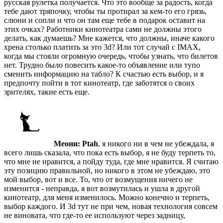
русская рулетка получается. Что это вообще за радость, когда
тебе дают тряпочку, чтобы ты протирал за кем-то его грязь,
слюни и сопли и что он там еще тебе в подарок оставит на
этих очках? Работники кинотеатра сами не должны этого
делать, как думаешь? Мне кажется, что должны, иначе какого
хрена столько платить за это 3d? Или тот случай с IMAX,
когда мы стояли огромную очередь, чтобы узнать, что билетов
нет. Трудно было повесить какое-то объявление или тупо
сменить информацию на табло? К счастью есть выбор, и я
предпочту пойти в тот кинотеатр, где заботятся о своих
зрителях, такие есть еще.
Меони:
Ptah
, я никого ни в чем не убеждала, я
всего лишь сказала, что пока есть выбор, я не буду терпеть то,
что мне не нравится, а пойду туда, где мне нравится. Я считаю
эту позицию правильной, но никого в этом не убеждаю, это
мой выбор, вот и все. То, что от возмущения ничего не
изменится - неправда, я вот возмутилась и ушла в другой
кинотеатр, для меня изменилось. Можно конечно и терпеть,
выбор каждого. И 3d тут не при чем, новая технология совсем
не виновата, что где-то ее используют через задницу,