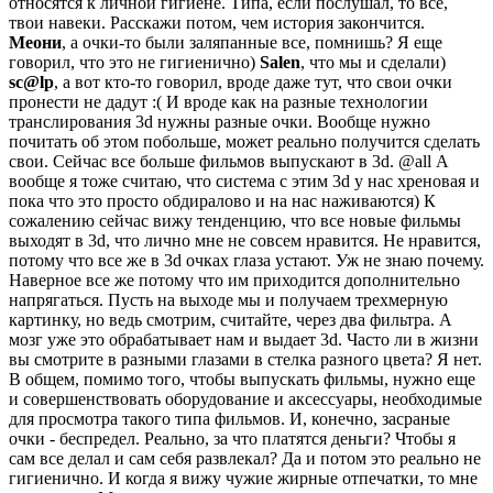
относятся к личной гигиене. Типа, если послушал, то все,
твои навеки. Расскажи потом, чем история закончится.
Меони
, а очки-то были заляпанные все, помнишь? Я еще
говорил, что это не гигиенично)
Salen
, что мы и сделали)
sc@lp
, а вот кто-то говорил, вроде даже тут, что свои очки
пронести не дадут :( И вроде как на разные технологии
транслирования 3d нужны разные очки. Вообще нужно
почитать об этом побольше, может реально получится сделать
свои. Сейчас все больше фильмов выпускают в 3d. @all А
вообще я тоже считаю, что система с этим 3d у нас хреновая и
пока что это просто обдиралово и на нас наживаются) К
сожалению сейчас вижу тенденцию, что все новые фильмы
выходят в 3d, что лично мне не совсем нравится. Не нравится,
потому что все же в 3d очках глаза устают. Уж не знаю почему.
Наверное все же потому что им приходится дополнительно
напрягаться. Пусть на выходе мы и получаем трехмерную
картинку, но ведь смотрим, считайте, через два фильтра. А
мозг уже это обрабатывает нам и выдает 3d. Часто ли в жизни
вы смотрите в разными глазами в стелка разного цвета? Я нет.
В общем, помимо того, чтобы выпускать фильмы, нужно еще
и совершенствовать оборудование и аксессуары, необходимые
для просмотра такого типа фильмов. И, конечно, засраные
очки - беспредел. Реально, за что платятся деньги? Чтобы я
сам все делал и сам себя развлекал? Да и потом это реально не
гигиенично. И когда я вижу чужие жирные отпечатки, то мне