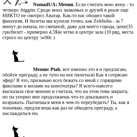
NomadUA:
Меони
, Если считать мою жену - то
четверо :biggrin: Среди моих знакомых и друзей в реале еще
НИКТО не смотрел Аватар. Как-то нас обошел такой
фанатизм. И билеты мы купили точно, как Zeleboba - за 7
минут до начала, по смешной, даже для моего города, цене(35
грн/билет - примерно 4,5$)и четко в центре зала (10 ряд, места
строго по центру :w00t: )
Меони:
Ptah
, вот именно это я и предлагаю,
обойти преграду, а не тупо на нее пялиться) Как я сотрясаю
эфир? Я что, призываю всех бежать со мной с горящими
факелами и вилами на кинотеатры? Я всего-навсего
высказала свое мнение и считала, что на этом тема закрыта,
но ты упорно мне продолжаешь что-то доказывать и
возражать. Пытаешься меня в чем-то переубедить? Ты, как я
понимаю, предлагаешь как раз не обходить преграду, а
наслаждаться ею.