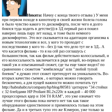
Никита:
Начну с конца твоего отзыва ) У меня
при первом походе в кинотеатр в своей жизни болела голова
и было чувство какого то дискомфорта, после чего я долго
боялся туда ходить в детстве))) в 3Д первый раз я пошел
наверно лишь пару лет назад, и тоже было немного
дискомфортно. Это все сказывается на адаптации организма к
новым технологиям и все, у кого то проходит с
последствиями у кого то - без )) так что дело тут не в 3Д.. А
что касается фильма - то я на сей раз соглашусь с
большинством, так как фильм действительно колоссальный, и
его колоссальность заключается в ряде вещей, во-первых не
такой уж и изъезжанный сюжет, где ты еще такое видел? по
сравнению с сюжетом "зомбиленда" или "любой тупой
боевик" я думаю этот сюжет претендует на уникальность. Во-
вторых качество съемок , о которых можно говорить
бесконечно, а для пущей важности можно почитать тут
http://habrahabr.ru/company/hp/blog/80581/ цитирую "34 стойки
с 32 блейдами HP Proliant BL2x220c в каждой – 40 000
процессорных ядер и 104 Тб RAM", это уже означает что
лучше этого фильма пока ничего нет так как такое
оборудование единственное и применялось только на этом
фильме. Да и в третьих тупо это же Кэмерон, уже только за