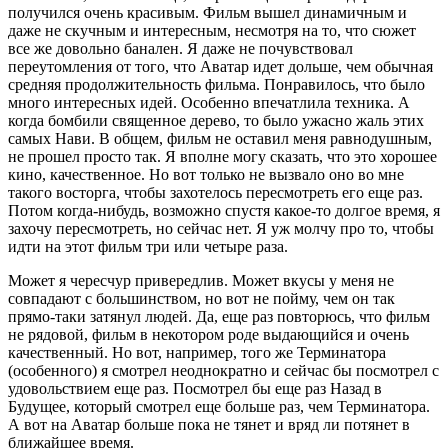
получился очень красивым. Фильм вышел динамичным и
даже не скучным и интересным, несмотря на то, что сюжет
все же довольно банален. Я даже не почувствовал
переутомления от того, что Аватар идет дольше, чем обычная
средняя продолжительность фильма. Понравилось, что было
много интересных идей. Особенно впечатлила техника. А
когда бомбили священное дерево, то было ужасно жаль этих
самых Нави. В общем, фильм не оставил меня равнодушным,
не прошел просто так. Я вполне могу сказать, что это хорошее
кино, качественное. Но вот только не вызвало оно во мне
такого восторга, чтобы захотелось пересмотреть его еще раз.
Потом когда-нибудь, возможно спустя какое-то долгое время, я
захочу пересмотреть, но сейчас нет. Я уж молчу про то, чтобы
идти на этот фильм три или четыре раза.
Может я чересчур привередлив. Может вкусы у меня не
совпадают с большинством, но вот не пойму, чем он так
прямо-таки затянул людей. Да, еще раз повторюсь, что фильм
не рядовой, фильм в некотором роде выдающийся и очень
качественный. Но вот, например, того же Терминатора
(особенного) я смотрел неоднократно и сейчас бы посмотрел с
удовольствием еще раз. Посмотрел бы еще раз Назад в
Будущее, который смотрел еще больше раз, чем Терминатора.
А вот на Аватар больше пока не тянет и вряд ли потянет в
ближайшее время.