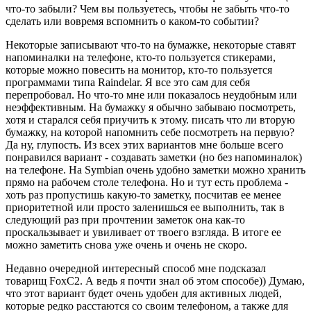
что-то забыли? Чем вы пользуетесь, чтобы не забыть что-то
сделать или вовремя вспомнить о каком-то событии?
Некоторые записывают что-то на бумажке, некоторые ставят
напоминалки на телефоне, кто-то пользуется стикерами,
которые можно повесить на монитор, кто-то пользуется
программами типа Raindelar. Я все это сам для себя
перепробовал. Но что-то мне или показалось неудобным или
неэффективным. На бумажку я обычно забываю посмотреть,
хотя и старался себя приучить к этому. писать что ли вторую
бумажку, на которой напомнить себе посмотреть на первую?
Да ну, глупость. Из всех этих вариантов мне больше всего
понравился вариант - создавать заметки (но без напоминалок)
на телефоне. На Symbian очень удобно заметки можно хранить
прямо на рабочем столе телефона. Но и тут есть проблема -
хоть раз пропустишь какую-то заметку, посчитав ее менее
приоритетной или просто заленишься ее выполнить, так в
следующий раз при прочтении заметок она как-то
проскальзывает и увиливает от твоего взгляда. В итоге ее
можно заметить снова уже очень и очень не скоро.
Недавно очередной интересный способ мне подсказал
товарищ FoxC2. А ведь я почти знал об этом способе)) Думаю,
что этот вариант будет очень удобен для активных людей,
которые редко расстаются со своим телефоном, а также для