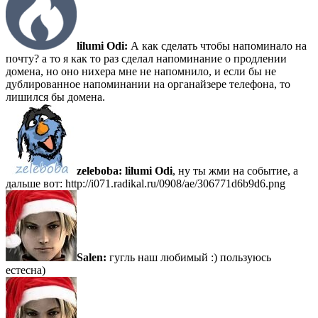
lilumi Odi:
А как сделать чтобы напоминало на
почту? а то я как то раз сделал напоминание о продлении
домена, но оно нихера мне не напомнило, и если бы не
дублированное напоминании на органайзере телефона, то
лишился бы домена.
zeleboba:
lilumi Odi
, ну ты жми на событие, а
дальше вот: http://i071.radikal.ru/0908/ae/306771d6b9d6.png
Salen:
гугль наш любимый :) пользуюсь
естесна)