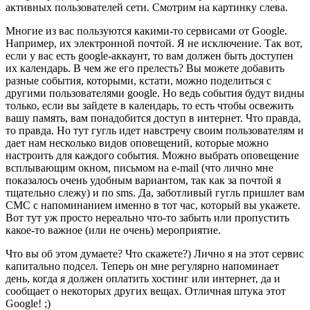
активных пользователей сети. Смотрим на картинку слева.
Многие из вас пользуются какими-то сервисами от Google.
Например, их электронной почтой. Я не исключение. Так вот,
если у вас есть google-аккаунт, то вам должен быть доступен
их календарь. В чем же его прелесть? Вы можете добавить
разные события, которыми, кстати, можно поделиться с
другими пользователями google. Но ведь события будут видны
только, если вы зайдете в календарь, то есть чтобы освежить
вашу память, вам понадобится доступ в интернет. Что правда,
то правда. Но тут гугль идет навстречу своим пользователям и
дает нам несколько видов оповещений, которые можно
настроить для каждого события. Можно выбрать оповещение
всплывающим окном, письмом на e-mail (что лично мне
показалось очень удобным вариантом, так как за почтой я
тщательно слежу) и по sms. Да, заботливый гугль пришлет вам
СМС с напоминанием именно в тот час, который вы укажете.
Вот тут уж просто нереально что-то забыть или пропустить
какое-то важное (или не очень) мероприятие.
Что вы об этом думаете? Что скажете?) Лично я на этот сервис
капитально подсел. Теперь он мне регулярно напоминает
день, когда я должен оплатить хостинг или интернет, да и
сообщает о некоторых других вещах. Отличная штука этот
Google! ;)