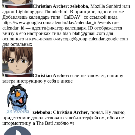
Christian Archer:
zeleboba
, Mozilla Sunbird или
аддон Lightning для Thunderbird. В принципе, одно и то же.
Добавляешь календарь типа "CalDAV" со ссылкой вида
https://www.google.com/calendar/dav/calendar_id/events где
calendar_id — идентификатор календаря. ID отображается
внизу в его настройках типа blah-blah@gmail.com для
основного и куча-всякого-мусора@group.calendar.google.com
для остальных
Christian Archer:
если не заломает, напишу
завтра инструкцию у себя в дневе
zeleboba:
Christian Archer
, понял. Ну ладно,
придется мне довольствоваться веб-интерфейсом, ибо я не
штормоптицу, а The Bat! люблю =)