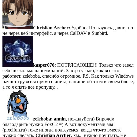
Christian Archer:
Удобно. Пользуюсь давно, но
не через веб-интерфейс, а через CalDAV в Sunbird.
kasper076:
ПОТРЯСАЮЩЕ!!! Только что завел
себе несколько напоминаний. Завтра узнаю, как все это
работает. zeleboba, спасибо огромное. P.S. Как только Windows
начнет грузится прямо с инета, напиши об этом в своем блоге,
а то я опять все пропущу...
zeleboba:
annin
, пожалуйста) Впрочем,
благодарить нужно FoxC2 =) А вот документами мы
(pixelfun.ru) тоже иногда пользуемся, когда что-то вместе
нужно сделать.
Christian Archer
, хм... нужно почитать. Не