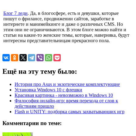
Блог 7 леди
. Да, в блогосфере, есть и девушки, которые
пишут о фрилансе, продвижении сайтов, заработке в
интернете и манимейкинге и даже о различных CMS. Но
этим они не ограничиваются. В этом блоге можно найти и
статьи на какие-то женские темы, которые, наверняка, будут
интересны представительницам прекрасного пола.
Ещё на эту тему было:
История про Asus и экзотические комплектующие
Установка Windows 10 с флешки
Красивая картинка - невозможно в Windows 10
Философия онлайн-игр: время перехода от слов к
действиям пришло
Flash и UNITY: подборка самых захватывающих игр
Комментарии по теме: