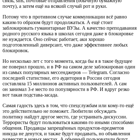
связь, sms, почтовые отправления (обычную бумажную
почту), а затем ещё на всякий случай рот и руки.
Потому что в противном случае коммуникации всё равно
каким-то образом будут продолжаться. А ещё стоит
заблокировать гуманитарные ВУЗы. А качество преподавания
родного русского языка в школах сегодня даже в блокировке
не нуждается. Оно сейчас работает, аки хорошо
подготовленный диверсант, что даже эффективнее любых
блокировок.
Но несколько лет с того момента, когда бы я в такое будущее
не поверил прошло, и в РФ на самом деле заблокирован один
из самых популярных мессенджеров — Telegram. Согласно
последней статистике, его аудитория в России сегодня
составляла 15 миллионов активных пользователей. А сам
он занимал 3-е место по популярности в РФ. И вдруг резко
вот такая подстава-засада.
Самая гадость здесь в том, что спецслужбам или кому-то ещё
это действительно не поможет. Любители обсуждать
политику найдут другое место, где устраивать дискуссии.
Террористы будут пользоваться какими-то иными способами
общения. Продавцы запрещённых продуктов-предметов
никуда не денутся, и также будут продавать, но объявления
разместят в новых местах. А обычный пользователи будут