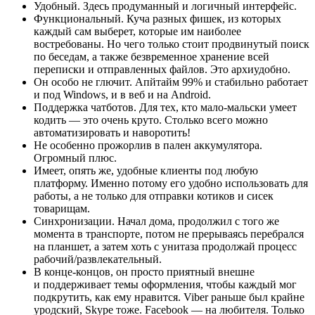
Удобный. Здесь продуманный и логичный интерфейс.
Функциональный. Куча разных фишек, из которых
каждый сам выберет, которые им наиболее
востребованы. Но чего только стоит продвинутый поиск
по беседам, а также безвременное хранение всей
переписки и отправленных файлов. Это архиудобно.
Он особо не глючит. Апйтайм 99% и стабильно работает
и под Windows, и в веб и на Android.
Поддержка чатботов. Для тех, кто мало-мальски умеет
кодить — это очень круто. Столько всего можно
автоматизировать и наворотить!
Не особенно прожорлив в пален аккумулятора.
Огромный плюс.
Имеет, опять же, удобные клиенты под любую
платформу. Именно потому его удобно использовать для
работы, а не только для отправки котиков и сисек
товарищам.
Синхронизации. Начал дома, продолжил с того же
момента в транспорте, потом не прерываясь перебрался
на планшет, а затем хоть с унитаза продолжай процесс
рабочий/развлекательный.
В конце-концов, он просто приятный внешне
и поддерживает темы оформления, чтобы каждый мог
подкрутить, как ему нравится. Viber раньше был крайне
уродский, Skype тоже. Facebook — на любителя. Только