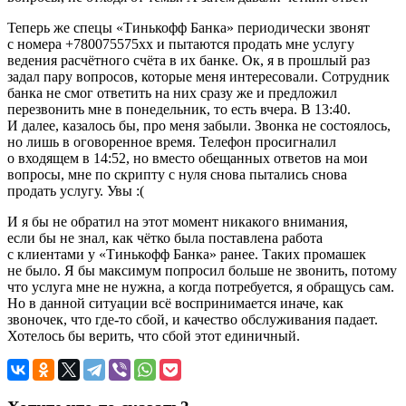
Теперь же спецы «Тинькофф Банка» периодически звонят
с номера +780075575xx и пытаются продать мне услугу
ведения расчётного счёта в их банке. Ок, я в прошлый раз
задал пару вопросов, которые меня интересовали. Сотрудник
банка не смог ответить на них сразу же и предложил
перезвонить мне в понедельник, то есть вчера. В 13:40.
И далее, казалось бы, про меня забыли. Звонка не состоялось,
но лишь в оговоренное время. Телефон просигналил
о входящем в 14:52, но вместо обещанных ответов на мои
вопросы, мне по скрипту с нуля снова пытались снова
продать услугу. Увы :(
И я бы не обратил на этот момент никакого внимания,
если бы не знал, как чётко была поставлена работа
с клиентами у «Тинькофф Банка» ранее. Таких промашек
не было. Я бы максимум попросил больше не звонить, потому
что услуга мне не нужна, а когда потребуется, я обращусь сам.
Но в данной ситуации всё воспринимается иначе, как
звоночек, что где-то сбой, и качество обслуживания падает.
Хотелось бы верить, что сбой этот единичный.