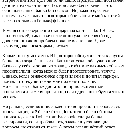
встреч и визитов куда бы то ни было. Процесс был поставлен
действительно отлично. Так и должно быть, ведь — это
основная фишка банка без офисов. Но, кажется, сейчас
система начала давать некоторые сбои. Ловите мой краткий
рассказ отзыв о «Тинькофф Банке».
У меня есть совершенно стандартная карта Tinkoff Black.
Пользуюсь ей, как физическое лицо уже не первый год,
доволен, никаких проблем пока не возникало. Даже
рекомендовал некоторым друзьям.
Кроме того, у меня есть ИП, которое обслуживается в другом
банке, но когда «Тинькофф Банк» запускал обслуживание
бизнеса у себя, я оставлял заявку, чтобы мне каким-то образом
просигналили, когда можно будет протестировать услугу.
Однако, когда ознакомился с правилами и почитал тарифы,
понял, что текущий банк мне подходит больше.
Но «Тинькофф Банк» достаточно привлекательный
и останется для меня про запас, если вдруг потребуется что-то
менять.
Но раньше, если возникал какой-то вопрос или требовалась
консультация, всё было чётко. Достаточно было об этом
написать даже в Twitter или Facebook, спецы банка
реагировали, если требовалось, задавали уточняющие
вопросы, не отходя от темы. А затем давали чёткий ответ.