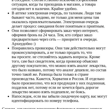
ситуация, когда ты приходишь в магазин, а товара
сегодня нет в наличии. Крайне удобно.
В аптеке электронная очередь, по талонам. Люди там
бывают часто, видимо, не только для меня цены там
оказались привлекательными. Электронная очередь
делает процесс ожидания более понятным и приятным.
Они позволяют сформировать заказ через интернет,
оформив бронь на 24 часа. Тем, кто собрал заказ
предварительно через сеть — приоритет в очереди.
Архиудобно :)
Понравились провизоры. Они там действительно могут
проконсультировать, а не только продать то, что
вы просите. не стесняйтесь задавать вопросы. Кроме
того, сам был свидетелем, когда провизор объяснял
другому покупателю, что можно взять аналог лекарства,
что было названо, потому что аналог дешевле, но состав
точно такой же. Разница была только в стране
производства. Кажется, Хорватия и Россия. И отдельно
было произнесено, что вся продукция у них подлинная,
подделок нет, потому если не хочется брать дорогое
лекарство можно взять подешевле, не боясь.
Напоследок, если вы забыли скидочную карту, вас могут
идентифицировать по номеру телефона.
Словом, для многих решающим фактором в первую очередь