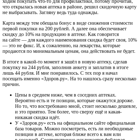
ходим покупать что-то для профилактики, потому прочитав,
что открылась новая аптека в районе, решил скидочную карту
не выбрасывать. Загляну ведь туда однажды.
Карта между тем обещала бонус в виде снижения стоимости
первой покупки на 200 рублей. А далее она обеспечивает
скидку до 10% на продукцию в аптеке. Как говорится
на сайте — для каждого наименования скидка будет своя, 10%
— это не фикс. И, к сожалению, на лекарства, которые
продаются по минимальным ценам, она действовать не будет.
В итоге в какой-то момент я зашёл в новую аптеку, сделав
покупку на 244 рубля, заполнив анкету и заплатив в итоге
лишь 44 рубля. И мне понравилось. С тех пор я начал
посещать именно «Здоров.ру». На то нашлось сразу несколько
причин.
Цены в среднем ниже, чем в соседних аптеках.
Вероятно есть и те позиции, которые окажутся дороже.
Но то, что востребовано мной, стоит несколько дешевле,
и это приятно. Тем более, что сверху ещё и какая-
никакая скидка идёт.
У «Здоров.ру» есть на официальном сайте официальная
база товаров. Можно посмотреть, есть ли необходимые
позиции в аптеке, которая ближе всего к вам или
в соседней. Соответственно исключается фейловая